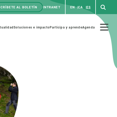
CRÍBETE AL BOLETÍN
INTRANET
EN
CA
ES
enú
p
Menú
tualidad
Soluciones e impacto
Participa y aprende
Agenda
secundario
NOSOTROS
PARTICIPA
rabajo
Cienca y arte
a de Recursos Humanos
Haz ciencia con nosotros
ades académicas
Materiales educativos
MSCA-PF
COLABORA