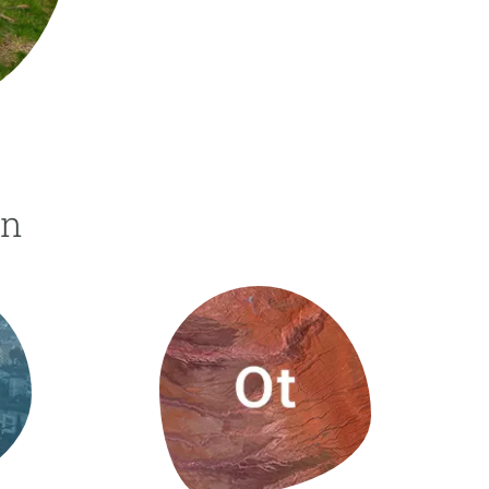
beca ERC
 de másteres y doctorado
 o sabático
onde crecer
o de carrera
s y actividades internas
ón
emos formación