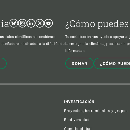
cia
¿Cómo puedes
Bluesky
Instagram
Linkedin
Twitter
Youtube
os datos científicos se consideran
Tu contribución nos ayuda a apoyar al j
 diseñadores dedicados a la difusión del
la emergencia climática, y acelerar la 
informadas.
!
DONAR
¿CÓMO PUED
er
INVESTIGACIÓN
Proyectos, herramientas y grupos
Biodiversidad
Cambio global