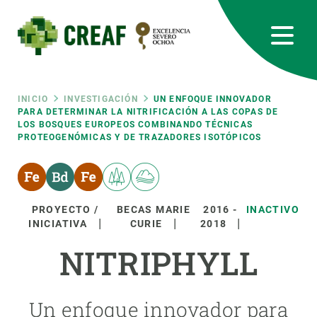
Pasar
al
contenido
principal
CREAF
EN
CA
ES
Bluesky
Instagram
Linkedin
Twitter
Youtube
RRSS
Ruta
INICIO
INVESTIGACIÓN
UN ENFOQUE INNOVADOR
PARA DETERMINAR LA NITRIFICACIÓN A LAS COPAS DE
LOS BOSQUES EUROPEOS COMBINANDO TÉCNICAS
Featured
INTRANET
PROTEOGENÓMICAS Y DE TRAZADORES ISOTÓPICOS
de
responsive
navegación
Responsive
PROYECTO /
BECAS MARIE
2016
-
INACTIVO
SOBRE NOSOTROS
INICIATIVA
CURIE
2018
menu
NITRIPHYLL
INVESTIGACIÓN
CIENCIA EN ACCIÓN
Un enfoque innovador para
ÚNETE A NOSOTROS