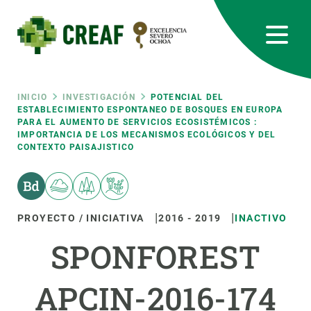
Pasar
al
contenido
principal
CREAF
EN
CA
ES
Bluesky
Instagram
Linkedin
Twitter
Youtube
RRSS
Ruta
INICIO
INVESTIGACIÓN
POTENCIAL DEL
ESTABLECIMIENTO ESPONTANEO DE BOSQUES EN EUROPA
PARA EL AUMENTO DE SERVICIOS ECOSISTÉMICOS :
Featured
INTRANET
IMPORTANCIA DE LOS MECANISMOS ECOLÓGICOS Y DEL
de
CONTEXTO PAISAJISTICO
responsive
navegación
Responsive
SOBRE NOSOTROS
PROYECTO / INICIATIVA
2016
-
2019
INACTIVO
SPONFOREST
menu
INVESTIGACIÓN
CIENCIA EN ACCIÓN
APCIN-2016-174
ÚNETE A NOSOTROS