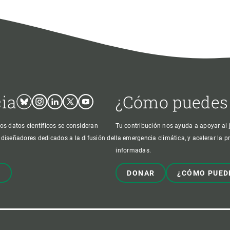
cia
¿Cómo puedes
Bluesky
Instagram
Linkedin
Twitter
Youtube
os datos científicos se consideran
Tu contribución nos ayuda a apoyar al j
 diseñadores dedicados a la difusión del
la emergencia climática, y acelerar la 
informadas.
!
DONAR
¿CÓMO PUED