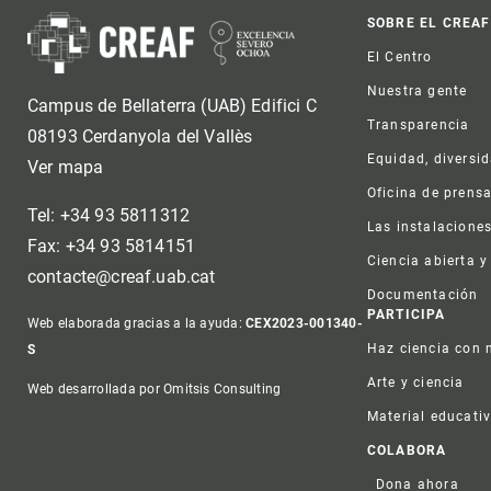
Foot
SOBRE EL CREAF
El Centro
Nuestra gente
Campus de Bellaterra (UAB) Edifici C
Transparencia
08193 Cerdanyola del Vallès
Equidad, diversi
Ver mapa
Oficina de prens
Tel: +34 93 5811312
Las instalacione
Fax: +34 93 5814151
Ciencia abierta y
contacte@creaf.uab.cat
Documentación
PARTICIPA
Web elaborada gracias a la ayuda:
CEX2023-001340-
Haz ciencia con 
S
Arte y ciencia
Web desarrollada por Omitsis Consulting
Material educati
COLABORA
Dona ahora