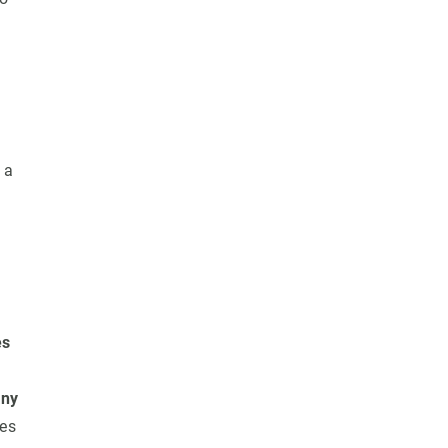
 a
es
any
res