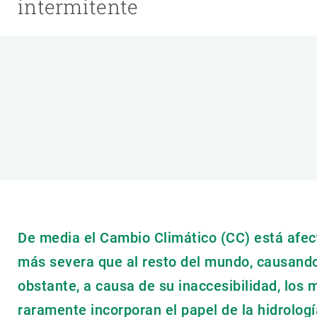
intermitente
Marca y logotipos
Observac
Instalaciones
Temas t
Equidad, Diversidad e Inclusión (EDI)
Publica
Oficina de prensa
Synthesi
Ciencia abierta y gestión del conocimiento
Documentación
NOTICIAS Y AGENDA
Agenda
Eventos anteriores
Actualidad
De media el Cambio Climático (CC) está afe
Noticias
más severa que al resto del mundo, causando
Biodiversidad
Cambio global
obstante, a causa de su inaccesibilidad, los 
Funcionamiento de los ecosistemas
raramente incorporan el papel de la hidrologí