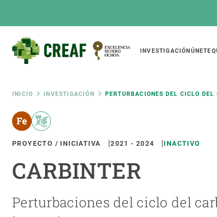
Pasar
al
contenido
principal
Main
INVESTIGACIÓN
ÚNETE
Q
CREAF
naviga
Ruta
INICIO
INVESTIGACIÓN
PERTURBACIONES DEL CICLO DEL
Featured
de
INTRANET
PROYECTO / INICIATIVA
2021
-
2024
INACTIVO
Responsive
SOBRE NOSOTROS
INVEST
responsive
navegación
CARBINTER
El Centro
Director
menu
Organización institucional
Biodiver
Transparencia
Cambio 
Perturbaciones del ciclo del c
Nuestra gente
Funcion