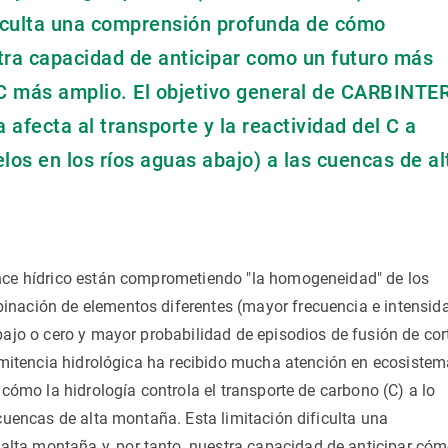
ficulta una comprensión profunda de cómo
stra capacidad de anticipar como un futuro más
o C más amplio. El objetivo general de CARBINTE
 afecta al transporte y la reactividad del C a
elos en los ríos aguas abajo) a las cuencas de al
ance hídrico están comprometiendo "la homogeneidad" de los
inación de elementos diferentes (mayor frecuencia e intensid
bajo o cero y mayor probabilidad de episodios de fusión de cor
ermitencia hidrológica ha recibido mucha atención en ecosiste
 cómo la hidrología controla el transporte de carbono (C) a lo
 cuencas de alta montaña. Esta limitación dificulta una
lta montaña y, por tanto, nuestra capacidad de anticipar có