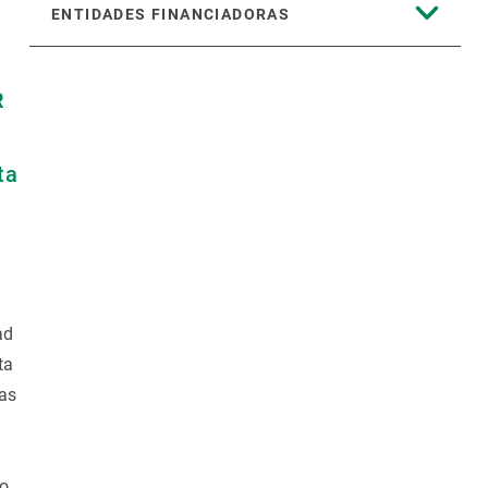
ENTIDADES FINANCIADORAS
R
ta
ad
ta
mas
mo