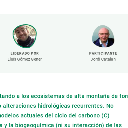
ión de la Tierra
Servicios técnicos
Pide tu 
ransversales
Programa
ciones
Visitante
s Actions
Un lugar d
Desarroll
Seminario
LIDERADO POR
PARTICIPANTE
Te ofrec
Lluís Gómez Gener
Jordi Catalan
ctando a los ecosistemas de alta montaña de fo
 alteraciones hidrológicas recurrentes. No
modelos actuales del ciclo del carbono (C)
a y la biogeoquímica (ni su interacción) de las