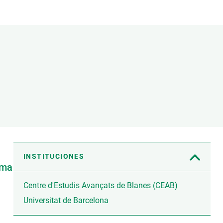
beca ERC
 de másteres y doctorado
 o sabático
onde crecer
o de carrera
s y actividades internas
emos formación
INSTITUCIONES
rma
Centre d'Estudis Avançats de Blanes (CEAB)
Universitat de Barcelona