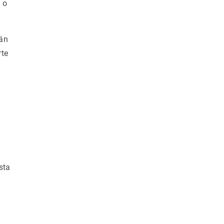
 o
rán
rte
sta