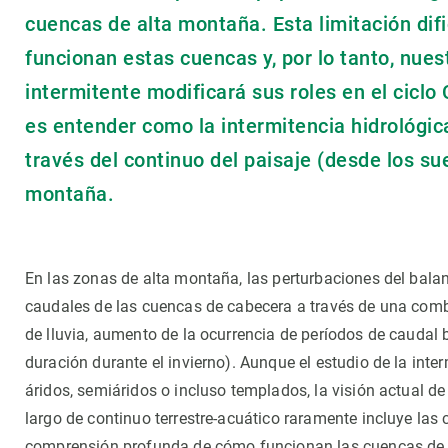
Observación de la Tierra
cuencas de alta montaña. Esta limitación di
funcionan estas cuencas y, por lo tanto, nue
intermitente modificará sus roles en el cicl
es entender como la intermitencia hidrológica
través del continuo del paisaje (desde los su
montaña.
En las zonas de alta montaña, las perturbaciones del bal
caudales de las cuencas de cabecera a través de una comb
de lluvia, aumento de la ocurrencia de períodos de caudal 
duración durante el invierno). Aunque el estudio de la int
áridos, semiáridos o incluso templados, la visión actual de
largo de continuo terrestre-acuático raramente incluye las
comprensión profunda de cómo funcionan las cuencas de a