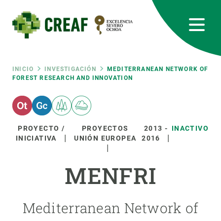
Pasar
al
contenido
principal
CREAF
EN
CA
ES
Bluesky
Instagram
Linkedin
Twitter
Youtube
RRSS
Ruta
INICIO
INVESTIGACIÓN
MEDITERRANEAN NETWORK OF
FOREST RESEARCH AND INNOVATION
Featured
INTRANET
de
responsive
navegación
PROYECTO /
PROYECTOS
2013
-
INACTIVO
INICIATIVA
UNIÓN EUROPEA
2016
Responsive
SOBRE NOSOTROS
MENFRI
menu
INVESTIGACIÓN
CIENCIA EN ACCIÓN
Mediterranean Network of
ÚNETE A NOSOTROS