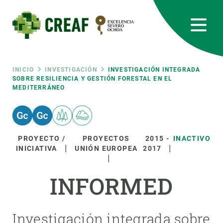
Pasar
al
contenido
principal
CREAF
EN
CA
ES
Bluesky
Instagram
Linkedin
Twitter
Youtube
RRSS
Ruta
INICIO
INVESTIGACIÓN
INVESTIGACIÓN INTEGRADA
SOBRE RESILIENCIA Y GESTIÓN FORESTAL EN EL
MEDITERRÁNEO
Featured
INTRANET
de
responsive
navegación
PROYECTO /
PROYECTOS
2015
-
INACTIVO
Responsive
INICIATIVA
UNIÓN EUROPEA
2017
SOBRE NOSOTROS
menu
INFORMED
INVESTIGACIÓN
CIENCIA EN ACCIÓN
Investigación integrada sobre
ÚNETE A NOSOTROS