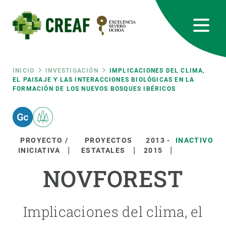
Pasar
al
contenido
principal
CREAF
EN
CA
ES
Bluesky
Instagram
Linkedin
Twitter
Youtube
RRSS
Ruta
INICIO
INVESTIGACIÓN
IMPLICACIONES DEL CLIMA,
EL PAISAJE Y LAS INTERACCIONES BIOLÓGICAS EN LA
FORMACIÓN DE LOS NUEVOS BOSQUES IBÉRICOS
Featured
INTRANET
de
responsive
navegación
PROYECTO /
PROYECTOS
2013
-
INACTIVO
Responsive
INICIATIVA
ESTATALES
2015
SOBRE NOSOTROS
NOVFOREST
menu
INVESTIGACIÓN
CIENCIA EN ACCIÓN
Implicaciones del clima, el
ÚNETE A NOSOTROS