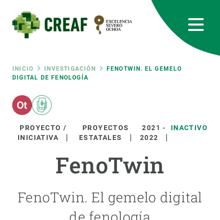
Pasar
al
contenido
principal
CREAF
EN
CA
ES
Bluesky
Instagram
Linkedin
Twitter
Youtube
RRSS
Ruta
INICIO
INVESTIGACIÓN
FENOTWIN. EL GEMELO
DIGITAL DE FENOLOGÍA
Featured
INTRANET
de
responsive
navegación
PROYECTO /
PROYECTOS
2021
-
INACTIVO
INICIATIVA
ESTATALES
2022
Responsive
SOBRE NOSOTROS
FenoTwin
menu
INVESTIGACIÓN
FenoTwin. El gemelo digital
CIENCIA EN ACCIÓN
de fenología
ÚNETE A NOSOTROS