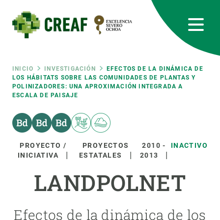
Pasar
al
contenido
principal
CREAF
EN
CA
ES
Bluesky
Instagram
Linkedin
Twitter
Youtube
RRSS
Ruta
INICIO
INVESTIGACIÓN
EFECTOS DE LA DINÁMICA DE
LOS HÁBITATS SOBRE LAS COMUNIDADES DE PLANTAS Y
POLINIZADORES: UNA APROXIMACIÓN INTEGRADA A
Featured
INTRANET
ESCALA DE PAISAJE
de
responsive
navegación
Responsive
PROYECTO /
PROYECTOS
2010
-
INACTIVO
SOBRE NOSOTROS
INICIATIVA
ESTATALES
2013
menu
LANDPOLNET
INVESTIGACIÓN
CIENCIA EN ACCIÓN
Efectos de la dinámica de los
ÚNETE A NOSOTROS