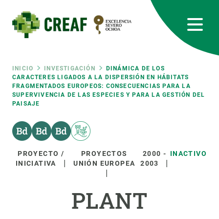
Pasar
al
contenido
principal
CREAF
EN
CA
ES
Bluesky
Instagram
Linkedin
Twitter
Youtube
RRSS
Ruta
INICIO
INVESTIGACIÓN
DINÁMICA DE LOS
CARACTERES LIGADOS A LA DISPERSIÓN EN HÁBITATS
FRAGMENTADOS EUROPEOS: CONSECUENCIAS PARA LA
Featured
INTRANET
SUPERVIVENCIA DE LAS ESPECIES Y PARA LA GESTIÓN DEL
de
PAISAJE
responsive
navegación
Responsive
SOBRE NOSOTROS
PROYECTO /
PROYECTOS
2000
-
INACTIVO
INICIATIVA
UNIÓN EUROPEA
2003
menu
INVESTIGACIÓN
PLANT
CIENCIA EN ACCIÓN
ÚNETE A NOSOTROS