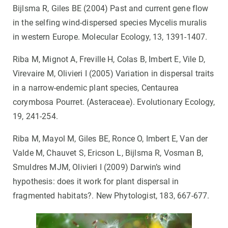
Bijlsma R, Giles BE (2004) Past and current gene flow
in the selfing wind-dispersed species Mycelis muralis
in western Europe. Molecular Ecology, 13, 1391-1407.
Riba M, Mignot A, Freville H, Colas B, Imbert E, Vile D,
Virevaire M, Olivieri I (2005) Variation in dispersal traits
in a narrow-endemic plant species, Centaurea
corymbosa Pourret. (Asteraceae). Evolutionary Ecology,
19, 241-254.
Riba M, Mayol M, Giles BE, Ronce O, Imbert E, Van der
Valde M, Chauvet S, Ericson L, Bijlsma R, Vosman B,
Smuldres MJM, Olivieri I (2009) Darwin’s wind
hypothesis: does it work for plant dispersal in
fragmented habitats?. New Phytologist, 183, 667-677.