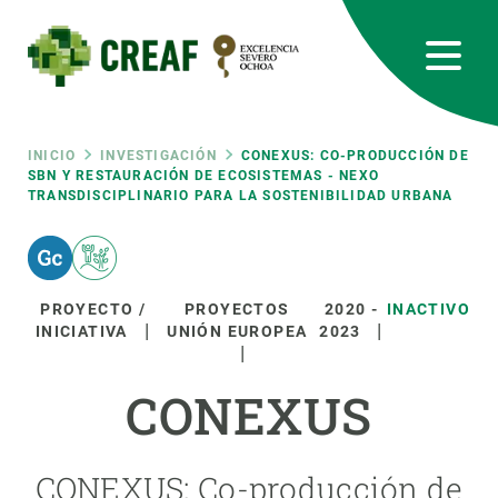
Pasar
al
contenido
principal
CREAF
EN
CA
ES
Bluesky
Instagram
Linkedin
Twitter
Youtube
RRSS
Ruta
INICIO
INVESTIGACIÓN
CONEXUS: CO-PRODUCCIÓN DE
SBN Y RESTAURACIÓN DE ECOSISTEMAS - NEXO
TRANSDISCIPLINARIO PARA LA SOSTENIBILIDAD URBANA
Featured
INTRANET
de
responsive
navegación
PROYECTO /
PROYECTOS
2020
-
INACTIVO
Responsive
INICIATIVA
UNIÓN EUROPEA
2023
SOBRE NOSOTROS
menu
CONEXUS
INVESTIGACIÓN
CIENCIA EN ACCIÓN
CONEXUS: Co-producción de
ÚNETE A NOSOTROS