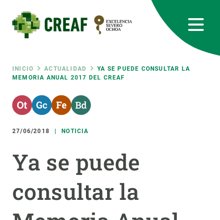
Pasar
al
contenido
principal
CREAF
EN
CA
ES
Bluesky
Instagram
Linkedin
Twitter
Youtube
RRSS
Ruta
INICIO
ACTUALIDAD
YA SE PUEDE CONSULTAR LA
MEMORIA ANUAL 2017 DEL CREAF
Featured
INTRANET
de
responsive
navegación
27/06/2018
NOTICIA
Responsive
SOBRE NOSOTROS
Ya se puede
menu
INVESTIGACIÓN
consultar la
CIENCIA EN ACCIÓN
ÚNETE A NOSOTROS