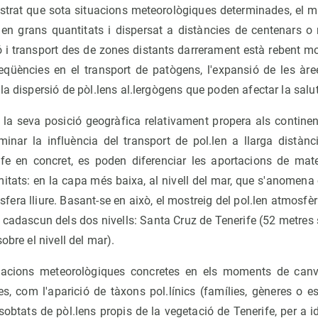
trat que sota situacions meteorològiques determinades, el mat
a en grans quantitats i dispersat a distàncies de centenars o 
ió i transport des de zones distants darrerament està rebent mo
eqüències en el transport de patògens, l'expansió de les àr
la dispersió de pòl.lens al.lergògens que poden afectar la sal
r la seva posició geogràfica relativament propera als continen
minar la influència del transport de pol.len a llarga distànc
ife en concret, es poden diferenciar les aportacions de mat
mitats: en la capa més baixa, al nivell del mar, que s'anomena 
osfera lliure. Basant-se en això, el mostreig del pol.len atmosfè
cadascun dels dos nivells: Santa Cruz de Tenerife (52 metres s
obre el nivell del mar).
uacions meteorològiques concretes en els moments de canv
es, com l'aparició de tàxons pol.línics (famílies, gèneres o e
 sobtats de pòl.lens propis de la vegetació de Tenerife, per a i