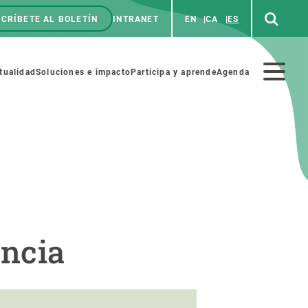
CRÍBETE AL BOLETÍN
INTRANET
EN
CA
ES
enú
p
Menú
tualidad
Soluciones e impacto
Participa y aprende
Agenda
secundario
NOSOTROS
PARTICIPA
rabajo
Cienca y arte
ància
a de Recursos Humanos
Haz ciencia con nosotros
ades académicas
Materiales educativos
MSCA-PF
COLABORA