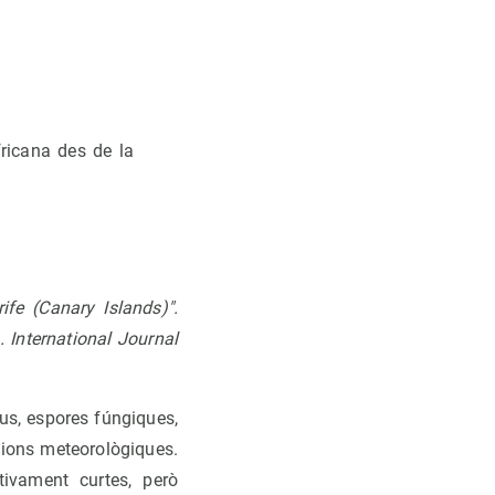
fricana des de la
ife (Canary Islands)".
). International Journal
rus, espores fúngiques,
cions meteorològiques.
tivament curtes, però