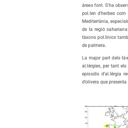
àrees font. S'ha observ
pol.len d'herbes com 
Mediterrània, especial
de la regió sahariana
tàxons pol.línics tam
de palmera.
La major part dels tàx
al.lèrgies, per tant el
episodis d’al.lèrgia 
d’olivera que presenta 