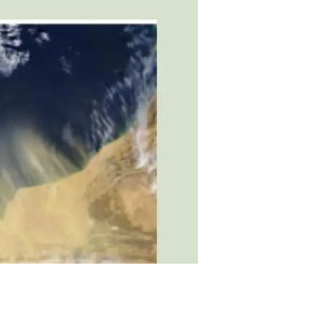
beca ERC
 de másteres y doctorado
 o sabático
onde crecer
o de carrera
s y actividades internas
emos formación