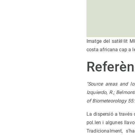
Imatge del satèl·lit 
costa africana cap a le
Referèn
"Source areas and lon
Izquierdo, R.; Belmonte
of Biometeorology 55
La dispersió a través 
pol.len i algunes lla
Tradicionalment, s'h