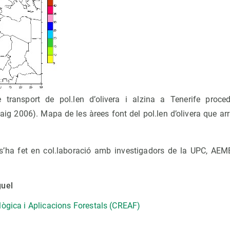
 transport de pol.len d’olivera i alzina a Tenerife proce
ig 2006). Mapa de les àrees font del pol.len d’olivera que ar
s’ha fet en col.laboració amb investigadors de la UPC, AEM
guel
lògica i Aplicacions Forestals (CREAF)