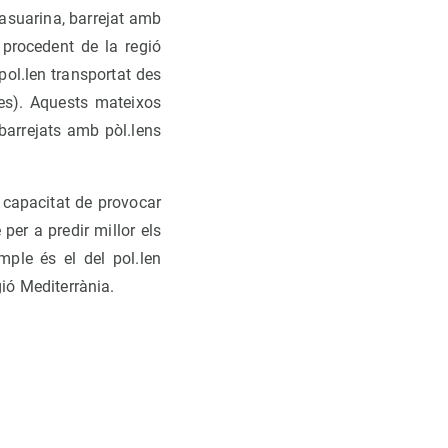
 casuarina, barrejat amb
 procedent de la regió
pol.len transportat des
ies). Aquests mateixos
barrejats amb pòl.lens
n capacitat de provocar
 per a predir millor els
mple és el del pol.len
gió Mediterrània.