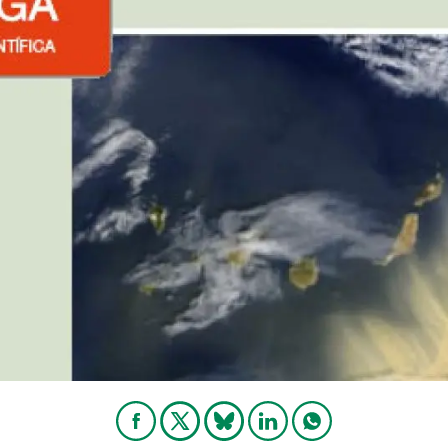
ión de la Tierra
Servicios técnicos
Pide tu 
ransversales
Programa
ciones
Visitante
s Actions
Un lugar d
Desarroll
Seminario
Te ofrec