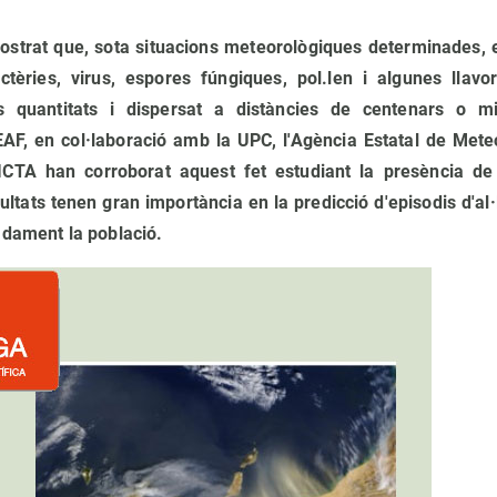
strat que, sota situacions meteorològiques determinades, el
tèries, virus, espores fúngiques, pol.len i algunes llavor
s quantitats i dispersat a distàncies de centenars o mi
AF, en col·laboració amb la UPC, l'Agència Estatal de Meteo
CTA han corroborat aquest fet estudiant la presència de 
ltats tenen gran importància en la predicció d'episodis d'al·
adament la població.