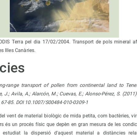
MODIS Terra pel dia 17/02/2004. Transport de pols mineral a
s Illes Canàries.
cies
g-range transport of pollen from continental land to Tener
, J.; Avila, A.; Alarcón, M.; Cuevas, E.; Alonso-Pérez, S. (2011
: 67-85. DOI 10.1007/S00484-010-0309-1
del vent de material biològic de mida petita, com bactèries, vi
vors és un procés físic que depèn en gran mesura de les condi
a estudiat la dispersió d'aquest material a distàncies rela