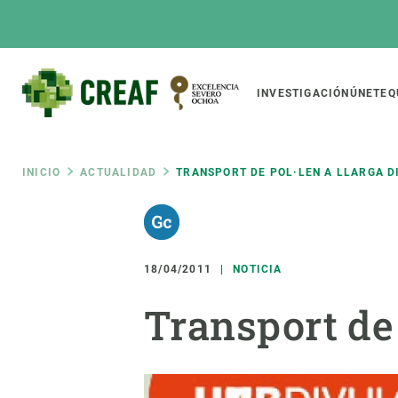
Pasar
al
contenido
principal
Main
INVESTIGACIÓN
ÚNETE
Q
CREAF
naviga
Ruta
INICIO
ACTUALIDAD
TRANSPORT DE POL·LEN A LLARGA D
Featured
de
INTRANET
Responsive
SOBRE NOSOTROS
INVEST
responsive
18/04/2011
NOTICIA
navegación
El Centro
Director
Transport de 
menu
Organización institucional
Biodiver
Transparencia
Cambio 
Nuestra gente
Funcion