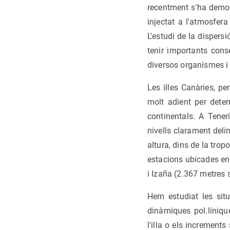
recentment s'ha demos
injectat a l'atmosfer
L'estudi de la dispers
tenir importants cons
diversos organismes i 
Les illes Canàries, pe
molt adient per deter
continentals. A Tener
nivells clarament deli
altura, dins de la trop
estacions ubicades en 
i Izaña (2.367 metres s
Hem estudiat les sit
dinàmiques pol.líniqu
l'illa o els increments