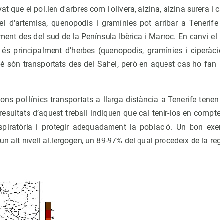
at que el pol.len d'arbres com l'olivera, alzina, alzina surera i
el d'artemisa, quenopodis i gramínies pot arribar a Tenerife
ment des del sud de la Península Ibèrica i Marroc. En canvi el 
 és principalment d'herbes (quenopodis, gramínies i ciperàc
bé són transportats des del Sahel, però en aquest cas ho fan 
ons pol.línics transportats a llarga distància a Tenerife tene
s resultats d’aquest treball indiquen que cal tenir-los en compte
respiratòria i protegir adequadament la població. Un bon exe
un alt nivell al.lergogen, un 89-97% del qual procedeix de la re