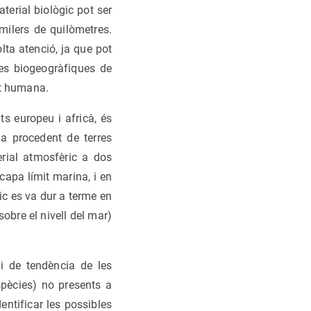
erial biològic pot ser
milers de quilòmetres.
lta atenció, ja que pot
ees biogeogràfiques de
ut humana.
ts europeu i africà, és
ia procedent de terres
erial atmosfèric a dos
capa límit marina, i en
ric es va dur a terme en
obre el nivell del mar)
i de tendència de les
spècies) no presents a
dentificar les possibles