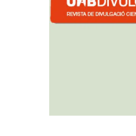
Marca y logotipos
Observac
Instalaciones
Temas t
Equidad, Diversidad e Inclusión (EDI)
Publica
Oficina de prensa
Synthesi
Ciencia abierta y gestión del conocimiento
Documentación
NOTICIAS Y AGENDA
Agenda
Eventos anteriores
Actualidad
Noticias
Biodiversidad
Cambio global
Funcionamiento de los ecosistemas