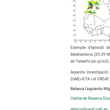
Exemple d’episodi de
Mediterrània (25-29 Ma
de Tenerife (en p/m3).
Aquesta investigació 
(UAB)-ICTA i el CREAF.
Rebeca Izquierdo Mi
Centre de Recerca Eco
rebeca@creaf.uab.es