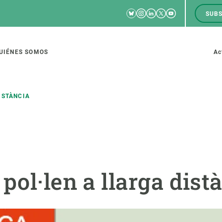
Bluesky
Instagram
Linkedin
Twitter
Youtube
SUBS
RRSS
M
to
UIÉNES SOMOS
Ac
tion
ISTÀNCIA
IGACIÓN
CIENCIA EN ACCIÓN
ÚNETE A 
io de investigación
Impacto
Bolsa de t
pol·len a llarga dist
sidad
Soluciones
Estrategi
global
Innovación
Oportunid
amento de ecosistemas
Política y gestión
Pide tu 