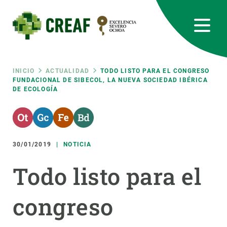
Pasar
al
contenido
principal
CREAF
EN
CA
ES
Bluesky
Instagram
Linkedin
Twitter
Youtube
RRSS
Ruta
INICIO
ACTUALIDAD
TODO LISTO PARA EL CONGRESO
FUNDACIONAL DE SIBECOL, LA NUEVA SOCIEDAD IBÉRICA
DE ECOLOGÍA
Featured
INTRANET
de
responsive
navegación
30/01/2019
NOTICIA
Responsive
SOBRE NOSOTROS
Todo listo para el
menu
INVESTIGACIÓN
congreso
CIENCIA EN ACCIÓN
ÚNETE A NOSOTROS