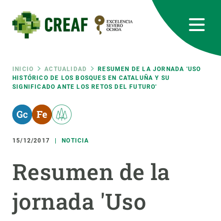
Pasar
al
contenido
principal
CREAF
EN
CA
ES
Bluesky
Instagram
Linkedin
Twitter
Youtube
RRSS
Ruta
INICIO
ACTUALIDAD
RESUMEN DE LA JORNADA 'USO
HISTÓRICO DE LOS BOSQUES EN CATALUÑA Y SU
SIGNIFICADO ANTE LOS RETOS DEL FUTURO'
Featured
INTRANET
de
responsive
navegación
15/12/2017
NOTICIA
Responsive
SOBRE NOSOTROS
Resumen de la
menu
INVESTIGACIÓN
jornada 'Uso
CIENCIA EN ACCIÓN
ÚNETE A NOSOTROS