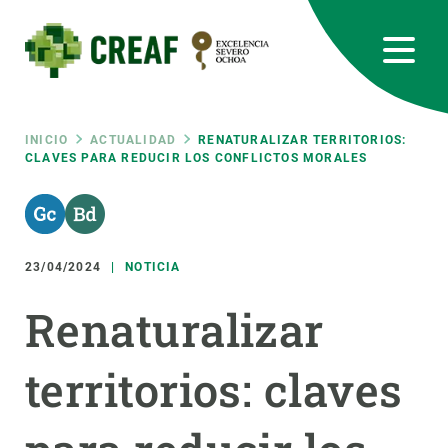
Pasar
al
contenido
principal
CREAF
EN
CA
ES
Bluesky
Instagram
Linkedin
Twitter
Youtube
RRSS
Ruta
INICIO
ACTUALIDAD
RENATURALIZAR TERRITORIOS:
CLAVES PARA REDUCIR LOS CONFLICTOS MORALES
Featured
INTRANET
de
responsive
navegación
23/04/2024
NOTICIA
Responsive
SOBRE NOSOTROS
Renaturalizar
menu
INVESTIGACIÓN
territorios: claves
CIENCIA EN ACCIÓN
ÚNETE A NOSOTROS