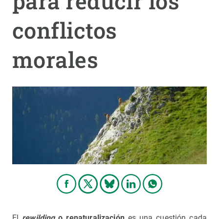
para reducir los
conflictos
PARTICIPA
NOTICIAS Y AGENDA
morales
El
rewilding
o renaturalización
es una cuestión cada