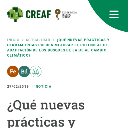
Pasar
al
contenido
principal
CREAF
EN
CA
ES
Bluesky
Instagram
Linkedin
Twitter
Youtube
RRSS
Ruta
INICIO
ACTUALIDAD
¿QUÉ NUEVAS PRÁCTICAS Y
HERRAMIENTAS PUEDEN MEJORAR EL POTENCIAL DE
ADAPTACIÓN DE LOS BOSQUES DE LA UE AL CAMBIO
Featured
INTRANET
CLIMÁTICO?
de
responsive
navegación
Responsive
27/02/2019
NOTICIA
SOBRE NOSOTROS
¿Qué nuevas
menu
INVESTIGACIÓN
CIENCIA EN ACCIÓN
prácticas y
ÚNETE A NOSOTROS