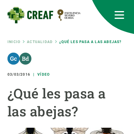
Pasar
al
contenido
principal
CREAF
EN
CA
ES
Bluesky
Instagram
Linkedin
Twitter
Youtube
RRSS
Ruta
INICIO
ACTUALIDAD
¿QUÉ LES PASA A LAS ABEJAS?
Featured
INTRANET
de
responsive
03/03/2016
VÍDEO
navegación
Responsive
¿Qué les pasa a
SOBRE NOSOTROS
menu
las abejas?
INVESTIGACIÓN
CIENCIA EN ACCIÓN
ÚNETE A NOSOTROS