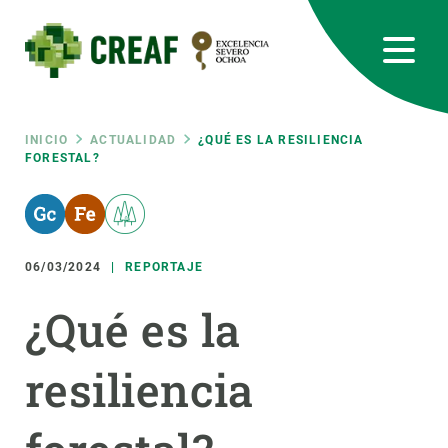
Pasar
al
contenido
principal
CREAF
EN
CA
ES
Bluesky
Instagram
Linkedin
Twitter
Youtube
RRSS
Ruta
INICIO
ACTUALIDAD
¿QUÉ ES LA RESILIENCIA
FORESTAL?
Featured
INTRANET
de
responsive
navegación
06/03/2024
REPORTAJE
Responsive
SOBRE NOSOTROS
¿Qué es la
menu
INVESTIGACIÓN
resiliencia
CIENCIA EN ACCIÓN
ÚNETE A NOSOTROS