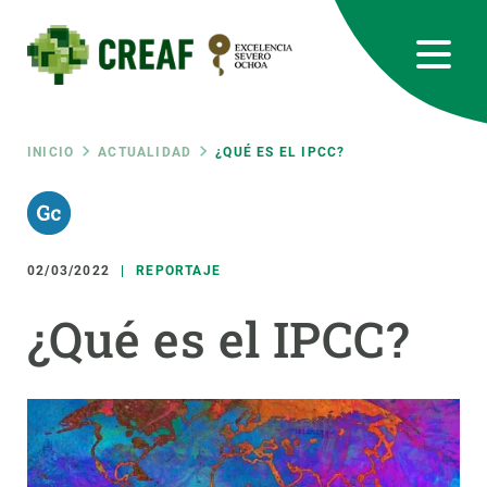
Pasar
al
contenido
principal
CREAF
EN
CA
ES
Bluesky
Instagram
Linkedin
Twitter
Youtube
RRSS
Ruta
INICIO
ACTUALIDAD
¿QUÉ ES EL IPCC?
Featured
INTRANET
de
responsive
02/03/2022
REPORTAJE
navegación
Responsive
¿Qué es el IPCC?
SOBRE NOSOTROS
menu
INVESTIGACIÓN
CIENCIA EN ACCIÓN
ÚNETE A NOSOTROS