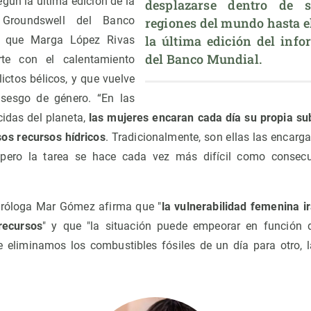
según la última edición de la
desplazarse dentro de 
 Groundswell del Banco
regiones del mundo hasta el
la última edición del info
o que Marga López Rivas
del Banco Mundial.
te con el calentamiento
lictos bélicos, y que vuelve
 sesgo de género. “En las
idas del planeta,
las mujeres encaran cada día su propia sub
sos recursos hídricos
. Tradicionalmente, son ellas las encarg
 pero la tarea se hace cada vez más difícil como consec
eoróloga Mar Gómez afirma que "
la vulnerabilidad femenina i
recursos
" y que "la situación puede empeorar en función 
eliminamos los combustibles fósiles de un día para otro, l