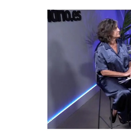
Marca y logotipos
Observac
Instalaciones
Temas t
Equidad, Diversidad e Inclusión (EDI)
Publica
Oficina de prensa
Synthesi
Ciencia abierta y gestión del conocimiento
Documentación
NOTICIAS Y AGENDA
Agenda
Eventos anteriores
Actualidad
Noticias
Biodiversidad
Cambio global
Funcionamiento de los ecosistemas