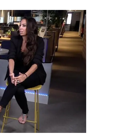
beca ERC
 de másteres y doctorado
 o sabático
onde crecer
o de carrera
s y actividades internas
emos formación