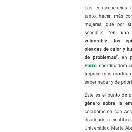
Las consecuencias d
tanto, hacen más com
mujeres, que por s
sensible: “
en una 
vulnerable, los e
oleadas de calor y 
de problemas
”, en 
Porro
, coordinadora c
tropical más mortífe
saber nadar y de priori
Éste es el punto de p
género sobre la eme
colaboración con Ac
divulgadora científic
Universidad Marta Ab