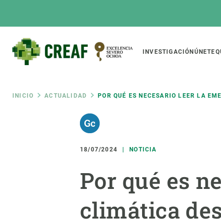
Pasar
al
contenido
principal
Main
INVESTIGACIÓN
ÚNETE
Q
CREAF
naviga
Ruta
INICIO
ACTUALIDAD
POR QUÉ ES NECESARIO LEER LA EM
Featured
de
INTRANET
Responsive
SOBRE NOSOTROS
INVEST
responsive
18/07/2024
NOTICIA
navegación
El Centro
Director
Por qué es n
menu
Organización institucional
Biodiver
Transparencia
Cambio 
climática de
Nuestra gente
Funcion