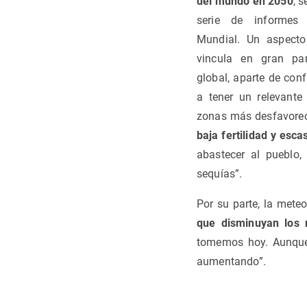
del mundo en 2050
, 
serie de informes
Mundial. Un aspect
vincula en gran par
global, aparte de conf
a tener un relevante
zonas más desfavorec
baja fertilidad y esca
abastecer al pueblo,
sequías”.
Por su parte, la met
que disminuyan los 
tomemos hoy. Aunque 
aumentando”.