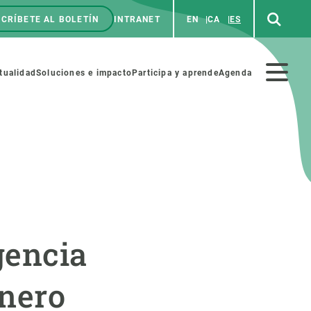
CRÍBETE AL BOLETÍN
INTRANET
EN
CA
ES
enú
p
Menú
tualidad
Soluciones e impacto
Participa y aprende
Agenda
secundario
NOSOTROS
PARTICIPA
rabajo
Cienca y arte
gencia
a de Recursos Humanos
Haz ciencia con nosotros
ades académicas
Materiales educativos
énero
MSCA-PF
COLABORA