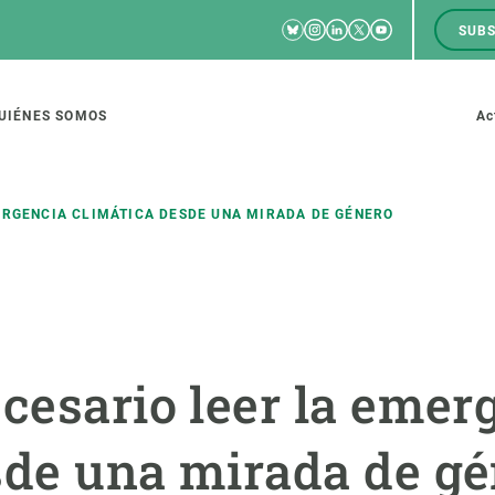
Bluesky
Instagram
Linkedin
Twitter
Youtube
SUBS
RRSS
M
to
UIÉNES SOMOS
Ac
tion
ERGENCIA CLIMÁTICA DESDE UNA MIRADA DE GÉNERO
IGACIÓN
CIENCIA EN ACCIÓN
ÚNETE A 
io de investigación
Impacto
Bolsa de t
ecesario leer la emer
sidad
Soluciones
Estrategi
global
Innovación
Oportunid
sde una mirada de g
amento de ecosistemas
Política y gestión
Pide tu 