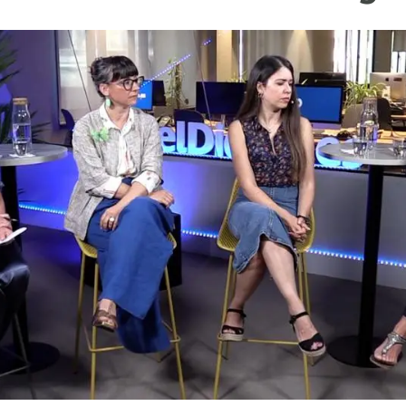
ión de la Tierra
Servicios técnicos
Pide tu 
ransversales
Programa
ciones
Visitante
s Actions
Un lugar d
Desarroll
Seminario
Te ofrec