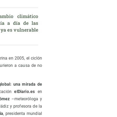
mbio climático 
a a día de las 
ya es vulnerable 
rina en 2005, el ciclón
urieron a causa de no
global: una mirada de
icación
elDiario.es
en
ómez
–meteoróloga y
ádiz y profesora de la
ía
, presidenta mundial