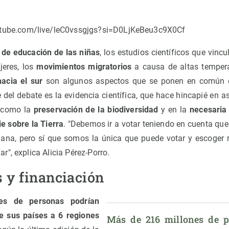
tube.com/live/leC0vssgjgs?si=D0LjKeBeu3c9X0Cf
 de educación de las niñas
, los estudios científicos que vinc
jeres, los
movimientos migratorios
a causa de altas temper
hacia el sur
son algunos aspectos que se ponen en común en
 del debate es la evidencia científica, que hace hincapié en 
a como la
preservación de la biodiversidad
y en la
necesaria
e sobre la Tierra
. "Debemos ir a votar teniendo en cuenta que
ana, pero sí que somos la única que puede votar y escoger r
", explica Alicia Pérez-Porro.
 y financiación
nes de personas podrían
e sus países a 6 regiones
Más de 216 millones de p