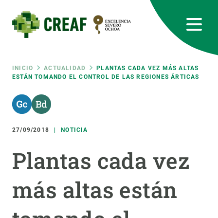
Pasar
al
contenido
principal
CREAF
EN
CA
ES
Bluesky
Instagram
Linkedin
Twitter
Youtube
RRSS
Ruta
INICIO
ACTUALIDAD
PLANTAS CADA VEZ MÁS ALTAS
ESTÁN TOMANDO EL CONTROL DE LAS REGIONES ÁRTICAS
Featured
INTRANET
de
responsive
navegación
27/09/2018
NOTICIA
Responsive
SOBRE NOSOTROS
Plantas cada vez
menu
INVESTIGACIÓN
más altas están
CIENCIA EN ACCIÓN
ÚNETE A NOSOTROS