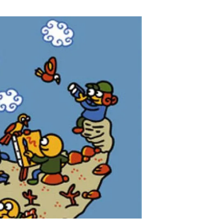
beca ERC
 de másteres y doctorado
 o sabático
onde crecer
o de carrera
s y actividades internas
emos formación