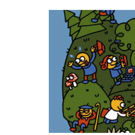
Marca y logotipos
Observac
Instalaciones
Temas t
Equidad, Diversidad e Inclusión (EDI)
Publica
Oficina de prensa
Synthesi
Ciencia abierta y gestión del conocimiento
Documentación
NOTICIAS Y AGENDA
Agenda
Eventos anteriores
Actualidad
Noticias
Biodiversidad
Cambio global
Funcionamiento de los ecosistemas