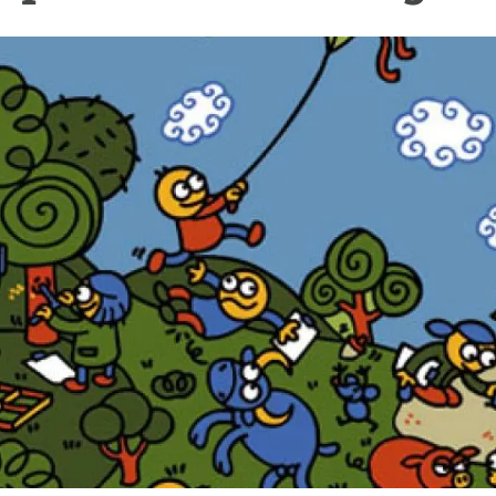
ión de la Tierra
Servicios técnicos
Pide tu 
ransversales
Programa
ciones
Visitante
s Actions
Un lugar d
Desarroll
Seminario
Te ofrec