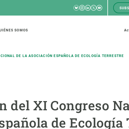
Bluesky
Instagram
Linkedin
Twitter
Youtube
SUBS
RRSS
M
to
UIÉNES SOMOS
Ac
tion
ACIONAL DE LA ASOCIACIÓN ESPAÑOLA DE ECOLOGÍA TERRESTRE
IGACIÓN
CIENCIA EN ACCIÓN
ÚNETE A 
io de investigación
Impacto
Bolsa de t
n del XI Congreso Na
sidad
Soluciones
Estrategi
global
Innovación
Oportunid
spañola de Ecología 
amento de ecosistemas
Política y gestión
Pide tu 