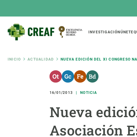
Pasar
al
contenido
principal
Main
INVESTIGACIÓN
ÚNETE
Q
CREAF
naviga
Ruta
INICIO
ACTUALIDAD
NUEVA EDICIÓN DEL XI CONGRESO N
Featured
de
INTRANET
Responsive
SOBRE NOSOTROS
INVEST
responsive
16/01/2013
NOTICIA
navegación
El Centro
Director
Nueva edició
menu
Organización institucional
Biodiver
Transparencia
Cambio 
Asociación E
Nuestra gente
Funcion