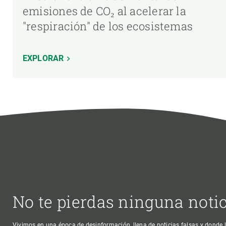
emisiones de CO₂ al acelerar la
"respiración" de los ecosistemas
EXPLORAR
No te pierdas ninguna noti
Vivimos en una época de desinformación, llena de noticias falsas y donde l