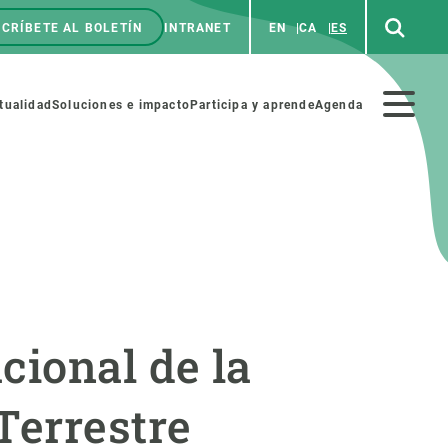
CRÍBETE AL BOLETÍN
INTRANET
EN
CA
ES
enú
p
Menú
tualidad
Soluciones e impacto
Participa y aprende
Agenda
secundario
NOSOTROS
PARTICIPA
rabajo
Cienca y arte
cional de la
a de Recursos Humanos
Haz ciencia con nosotros
ades académicas
Materiales educativos
Terrestre
MSCA-PF
COLABORA