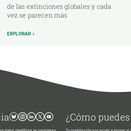
de las extinciones globales y cada
vez se parecen más
EXPLORAR
cia
¿Cómo puedes
Bluesky
Instagram
Linkedin
Twitter
Youtube
os datos científicos se consideran
Tu contribución nos ayuda a apoyar al j