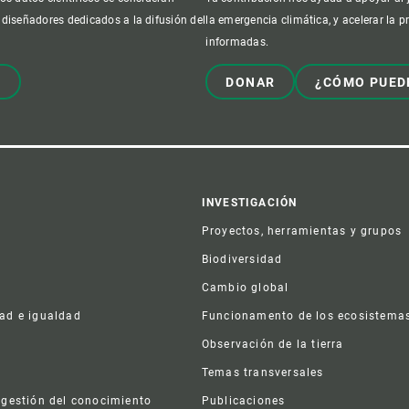
 diseñadores dedicados a la difusión del
la emergencia climática, y acelerar la 
informadas.
!
DONAR
¿CÓMO PUED
er
INVESTIGACIÓN
Proyectos, herramientas y grupos
Biodiversidad
Cambio global
dad e igualdad
Funcionamento de los ecosistema
a
Observación de la tierra
s
Temas transversales
 gestión del conocimiento
Publicaciones