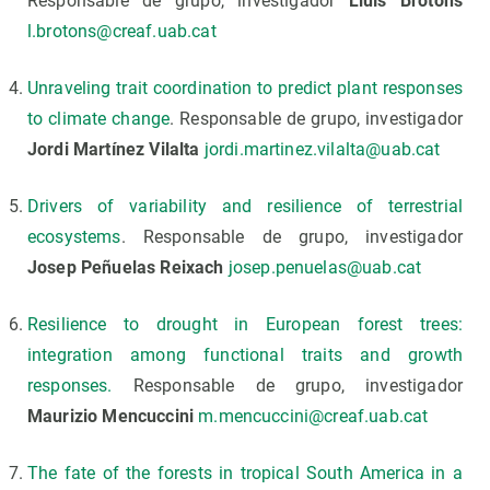
Responsable de grupo, investigador
Lluís Brotons
l.brotons@creaf.uab
.
cat
Unraveling trait coordination to predict plant responses
to climate change
. Responsable de grupo, investigador
Jordi Martínez Vilalta
jordi.martinez.vilalta@uab.cat
Drivers of variability and resilience of terrestrial
ecosystems
. Responsable de grupo, investigador
Josep Peñuelas
Reixach
josep.penuelas@uab.cat
Resilience to drought in European forest trees:
integration among functional traits and growth
responses.
Responsable de grupo, investigador
Maurizio Mencuccini
m.mencuccini@creaf.uab.cat
The fate of the forests in tropical South America in a