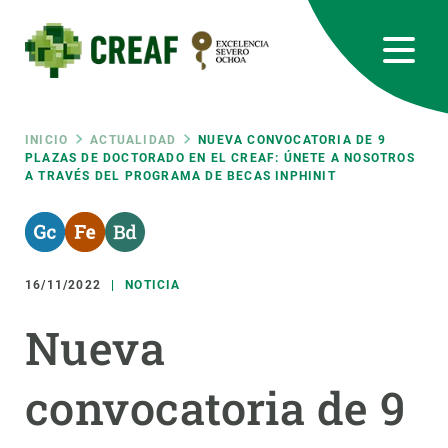
Pasar
al
contenido
principal
CREAF
EN
CA
ES
Bluesky
Instagram
Linkedin
Twitter
Youtube
RRSS
Ruta
INICIO
ACTUALIDAD
NUEVA CONVOCATORIA DE 9
PLAZAS DE DOCTORADO EN EL CREAF: ÚNETE A NOSOTROS
A TRAVÉS DEL PROGRAMA DE BECAS INPHINIT
Featured
INTRANET
de
responsive
navegación
16/11/2022
NOTICIA
Responsive
SOBRE NOSOTROS
Nueva
menu
INVESTIGACIÓN
convocatoria de 9
CIENCIA EN ACCIÓN
ÚNETE A NOSOTROS