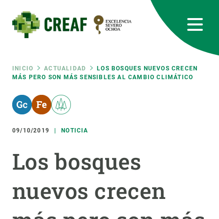
Pasar
al
contenido
principal
CREAF
EN
CA
ES
Bluesky
Instagram
Linkedin
Twitter
Youtube
RRSS
Ruta
INICIO
ACTUALIDAD
LOS BOSQUES NUEVOS CRECEN
MÁS PERO SON MÁS SENSIBLES AL CAMBIO CLIMÁTICO
Featured
INTRANET
de
responsive
navegación
09/10/2019
NOTICIA
Responsive
SOBRE NOSOTROS
Los bosques
menu
INVESTIGACIÓN
nuevos crecen
CIENCIA EN ACCIÓN
ÚNETE A NOSOTROS