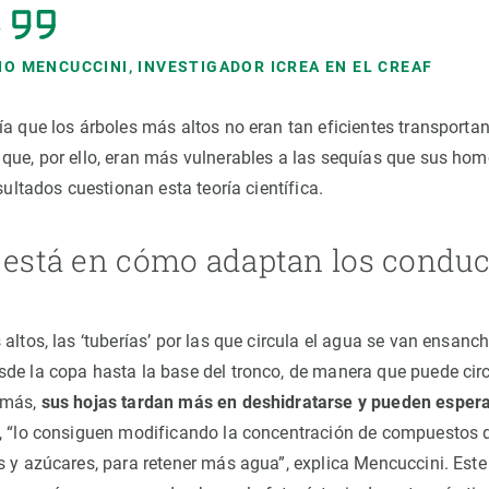
a
IO MENCUCCINI, INVESTIGADOR ICREA EN EL CREAF
ía que los árboles más altos no eran tan eficientes transporta
que, por ello, eran más vulnerables a las sequías que sus h
esultados cuestionan esta teoría científica.
o está en cómo adaptan los conduc
 altos, las ‘tuberías’ por las que circula el agua se van ensa
de la copa hasta la base del tronco, de manera que puede circu
emás,
sus hojas tardan más en deshidratarse y pueden esper
, “lo consiguen modificando la concentración de compuestos d
s y azúcares, para retener más agua”, explica Mencuccini. Es