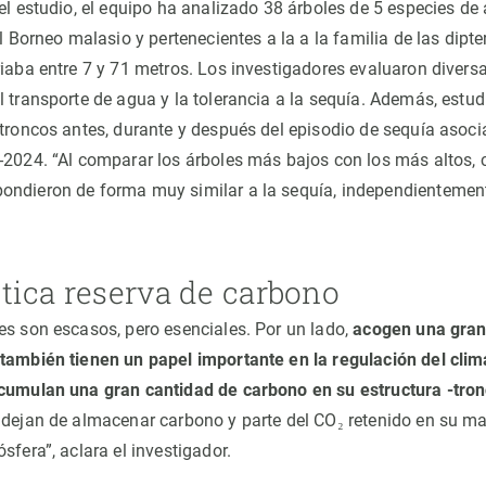
el estudio, el equipo ha analizado 38 árboles de 5 especies de 
el Borneo malasio y pertenecientes a la a la familia de las dipt
riaba entre 7 y 71 metros. Los investigadores evaluaron diversa
l transporte de agua y la tolerancia a la sequía. Además, estud
 troncos antes, durante y después del episodio de sequía asoc
3-2024. “Al comparar los árboles más bajos con los más alto
ndieron de forma muy similar a la sequía, independientemente
.
tica reserva de carbono
es son escasos, pero esenciales. Por un lado,
acogen una gran
también tienen un papel importante en la regulación del clima
acumulan una gran cantidad de carbono en su estructura -tro
 dejan de almacenar carbono y parte del CO₂ retenido en su 
sfera”, aclara el investigador.