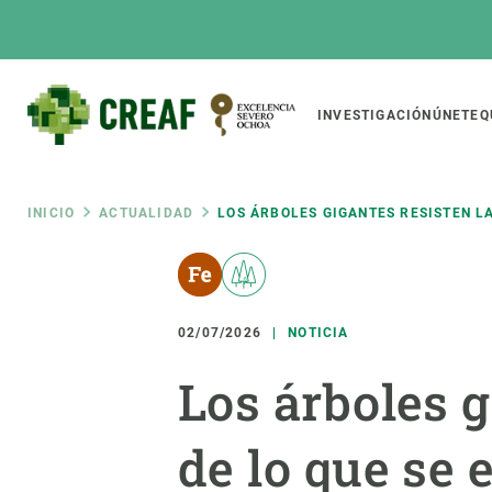
Pasar
al
contenido
principal
Main
INVESTIGACIÓN
ÚNETE
Q
CREAF
naviga
Ruta
INICIO
ACTUALIDAD
LOS ÁRBOLES GIGANTES RESISTEN L
Featured
de
INTRANET
Responsive
SOBRE NOSOTROS
INVEST
responsive
02/07/2026
NOTICIA
navegación
El Centro
Director
Los árboles g
menu
Organización institucional
Biodiver
Transparencia
Cambio 
de lo que se 
Nuestra gente
Funcion