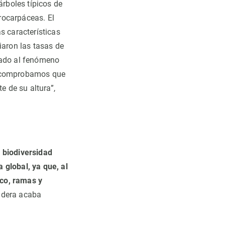
árboles típicos de
erocarpáceas. El
s características
iaron las tasas de
iado al fenómeno
s, comprobamos que
 de su altura”,
 biodiversidad
 global, ya que, al
nco, ramas y
madera acaba