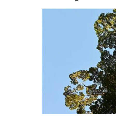
Marca y logotipos
Observac
Instalaciones
Temas t
Equidad, Diversidad e Inclusión (EDI)
Publica
Oficina de prensa
Synthesi
Ciencia abierta y gestión del conocimiento
Documentación
NOTICIAS Y AGENDA
Agenda
Eventos anteriores
Actualidad
Noticias
Biodiversidad
Cambio global
Funcionamiento de los ecosistemas