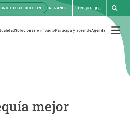
CRÍBETE AL BOLETÍN
INTRANET
EN
CA
ES
enú
p
Menú
tualidad
Soluciones e impacto
Participa y aprende
Agenda
secundario
NOSOTROS
PARTICIPA
rabajo
Cienca y arte
equía mejor
a de Recursos Humanos
Haz ciencia con nosotros
ades académicas
Materiales educativos
MSCA-PF
COLABORA