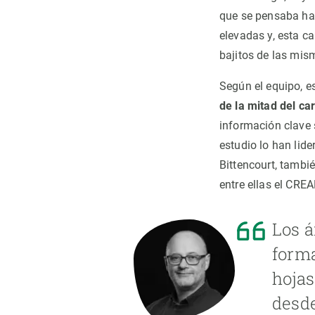
que se pensaba has
elevadas y, esta c
bajitos de las mi
Según el equipo, e
de la mitad del c
información clave 
estudio lo han lid
Bittencourt, tambié
entre ellas el CRE
Los á
forma
hojas
desde