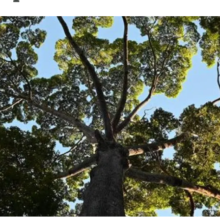
ión de la Tierra
Servicios técnicos
Pide tu 
ransversales
Programa
ciones
Visitante
s Actions
Un lugar d
Desarroll
Seminario
Te ofrec