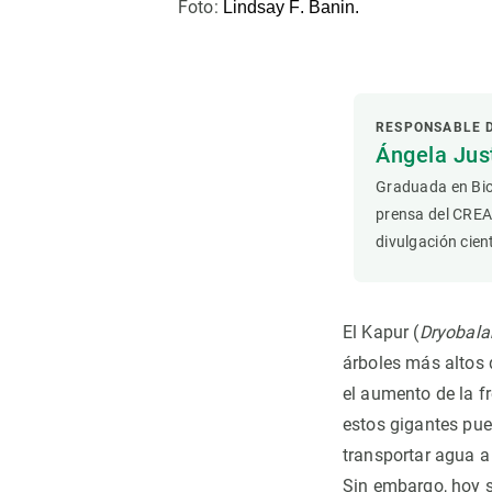
Foto:
Lindsay F. Banin.
Observación de la Tierra
RESPONSABLE 
Ángela Ju
Graduada en Bio
prensa del CREA
divulgación cient
El Kapur (
Dryobala
árboles más altos 
el aumento de la fr
estos gigantes pue
transportar agua a
Sin embargo, hoy s