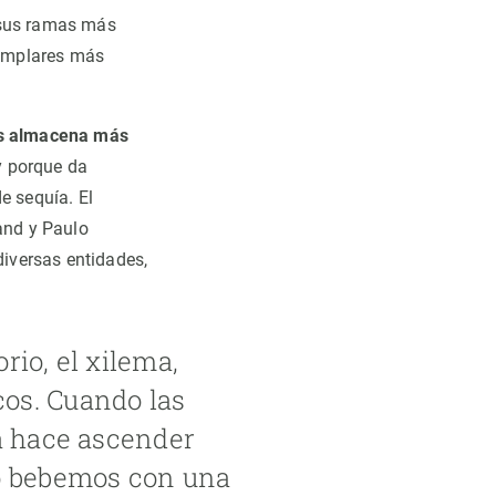
 sus ramas más
ejemplares más
os almacena más
y porque da
e sequía. El
land y Paulo
diversas entidades,
rio, el xilema,
os. Cuando las
la hace ascender
do bebemos con una