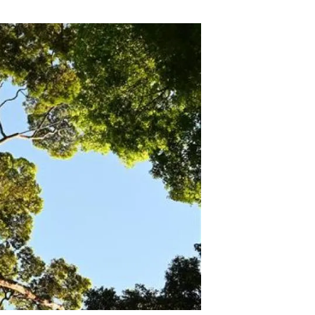
beca ERC
 de másteres y doctorado
 o sabático
onde crecer
o de carrera
s y actividades internas
emos formación