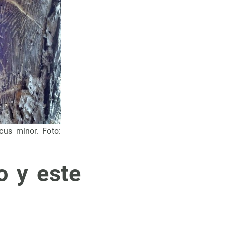
cus minor. Foto:
o y este