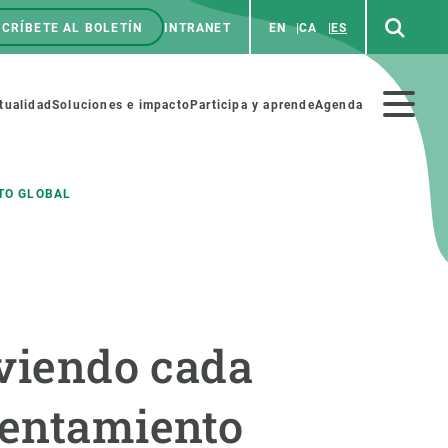
CRÍBETE AL BOLETÍN
INTRANET
EN
CA
ES
enú
p
Menú
tualidad
Soluciones e impacto
Participa y aprende
Agenda
secundario
TO GLOBAL
NOSOTROS
PARTICIPA
rabajo
Cienca y arte
lviendo cada
a de Recursos Humanos
Haz ciencia con nosotros
ades académicas
Materiales educativos
lentamiento
MSCA-PF
COLABORA