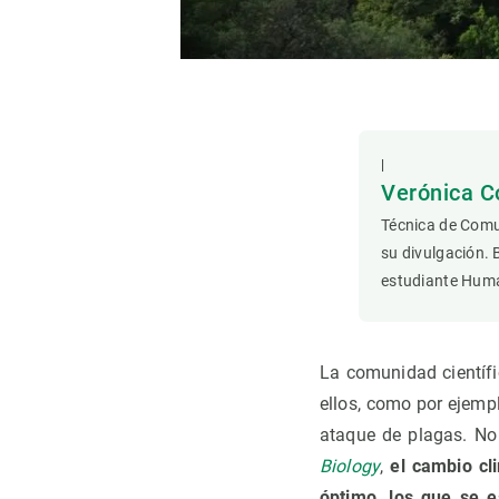
Observación de la Tierra
|
Verónica C
Técnica de Comu
su divulgación. 
estudiante Hum
La comunidad científ
ellos, como por ejemp
ataque de plagas. No
Biology
,
el cambio cl
óptimo, los que se e