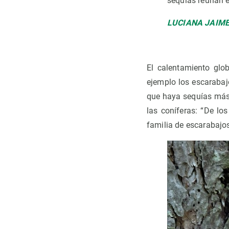
sequías reúnan e
LUCIANA JAIM
El calentamiento glo
ejemplo los escarabaj
que haya sequías más 
las coníferas: “De lo
familia de escarabajo