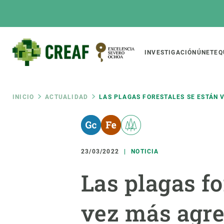
Pasar
al
contenido
principal
Main
INVESTIGACIÓN
ÚNETE
Q
CREAF
naviga
Ruta
INICIO
ACTUALIDAD
LAS PLAGAS FORESTALES SE ESTÁN 
Featured
de
INTRANET
Responsive
SOBRE NOSOTROS
INVEST
responsive
23/03/2022
NOTICIA
navegación
El Centro
Director
Las plagas fo
menu
Organización institucional
Biodiver
Transparencia
Cambio 
vez más agre
Nuestra gente
Funcion