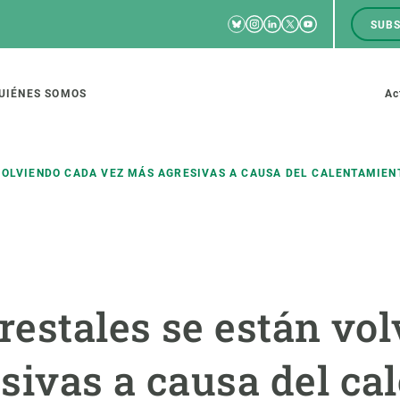
Bluesky
Instagram
Linkedin
Twitter
Youtube
SUBS
RRSS
M
to
UIÉNES SOMOS
Ac
tion
VOLVIENDO CADA VEZ MÁS AGRESIVAS A CAUSA DEL CALENTAMIEN
IGACIÓN
CIENCIA EN ACCIÓN
ÚNETE A 
io de investigación
Impacto
Bolsa de t
restales se están vo
sidad
Soluciones
Estrategi
global
Innovación
Oportunid
sivas a causa del ca
amento de ecosistemas
Política y gestión
Pide tu 