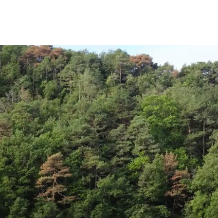
ión de la Tierra
Servicios técnicos
Pide tu 
ransversales
Programa
ciones
Visitante
s Actions
Un lugar d
Desarroll
Seminario
Te ofrec