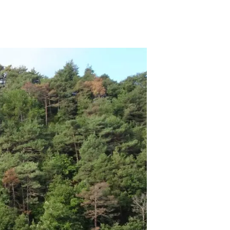
beca ERC
 de másteres y doctorado
 o sabático
onde crecer
o de carrera
s y actividades internas
emos formación