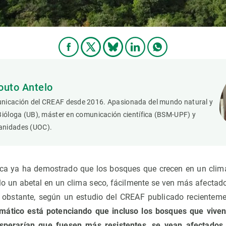
outo Antelo
nicación del CREAF desde 2016. Apasionada del mundo natural y
Bióloga (UB), máster en comunicación científica (BSM-UPF) y
anidades (UOC).
ica ya ha demostrado que los bosques que crecen en un cli
lo un abetal en un clima seco, fácilmente se ven más afecta
 obstante, según un estudio del CREAF publicado recientem
imático está potenciando que incluso los bosques que viv
sperarían que fuesen más resistentes, se vean afectados 