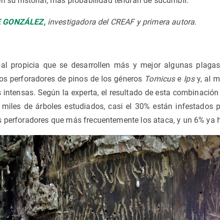
n su historial, más probabilidad tendrán de sucumbir."
E GONZÁLEZ,
investigadora del CREAF y primera autora.
bal propicia que se desarrollen más y mejor algunas plagas
os perforadores de pinos de los géneros
Tomicus
e
Ips
y, al 
intensas. Según la experta, el resultado de esta combinación e
s miles de árboles estudiados, casi el 30% están infestados po
s perforadores que más frecuentemente los ataca, y un 6% ya 