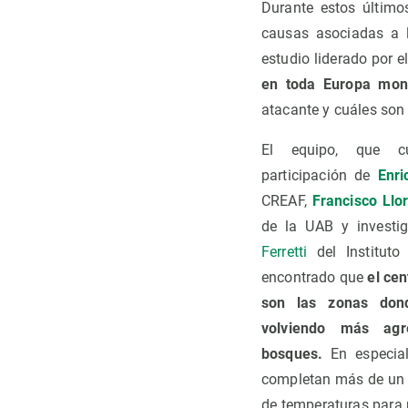
Durante estos último
causas asociadas a 
estudio liderado por 
en toda Europa mon
atacante y cuáles son
El equipo, que c
participación de
Enri
CREAF,
Francisco Llor
de la UAB y investi
Ferretti
del Instituto
encontrado que
el cen
son las zonas don
volviendo más agr
bosques.
En especial
completan más de un c
de temperaturas para 