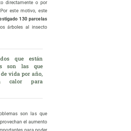
to directamente o por
or este motivo, este
estigado 130 parcelas
s árboles al insecto
idos que están 
s son las que 
de vida por año, 
a calor para 
roblemas son las que
 aprovechan el aumento
importantes para poder