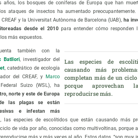
s años, los bosques de coníferas de Europa que han muer
los ataques de insectos ha aumentado preocupantemente. P
el CREAF y la Universitat Autònoma de Barcelona (UAB),
ha inv
itoreadas desde el 2010
para entender cómo responden lo
 los más expuestos.
uenta también con la
c Batllori
, investigador del
Las especies de escolít
et
, catedrático de ecología
causando más problema
gador del CREAF, y
Marco
completan más de un ciclo 
porque aprovechan l
 Federal Suizo (WSL), ha
reproducirse más.
tro, norte y este de Europa
de las plagas se están
esivas e infestan más
, las especies de escolítidos que están causando más p
iclo de vida por año, conocidas como multivoltinas, porque
reproducirse más y más veces al año. Estos datos, “son muy 