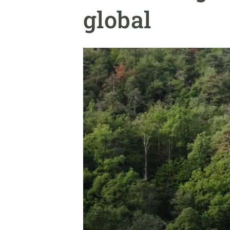
Marca y logotipos
Observac
global
Instalaciones
Temas t
Equidad, Diversidad e Inclusión (EDI)
Publica
Oficina de prensa
Synthesi
Ciencia abierta y gestión del conocimiento
Documentación
NOTICIAS Y AGENDA
Agenda
Eventos anteriores
Actualidad
Noticias
Biodiversidad
Cambio global
Funcionamiento de los ecosistemas