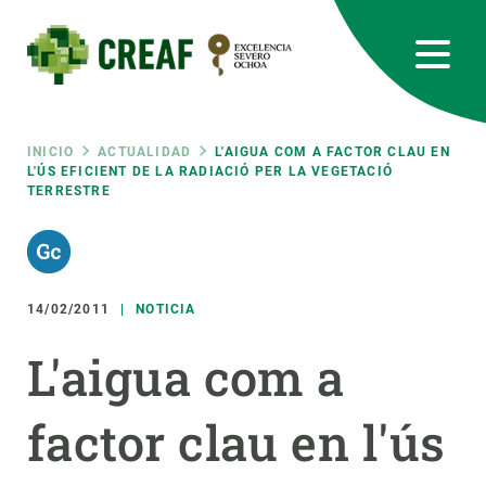
Pasar
al
contenido
principal
CREAF
EN
CA
ES
Bluesky
Instagram
Linkedin
Twitter
Youtube
RRSS
Ruta
INICIO
ACTUALIDAD
L'AIGUA COM A FACTOR CLAU EN
L'ÚS EFICIENT DE LA RADIACIÓ PER LA VEGETACIÓ
TERRESTRE
Featured
INTRANET
de
responsive
navegación
14/02/2011
NOTICIA
Responsive
SOBRE NOSOTROS
L'aigua com a
menu
INVESTIGACIÓN
factor clau en l'ús
CIENCIA EN ACCIÓN
ÚNETE A NOSOTROS