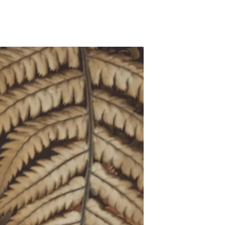
beca ERC
 de másteres y doctorado
 o sabático
onde crecer
o de carrera
s y actividades internas
emos formación