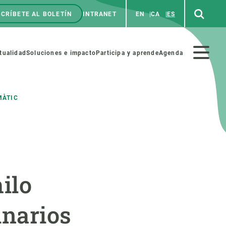
CRÍBETE AL BOLETÍN
INTRANET
EN
CA
ES
enú
p
Menú
tualidad
Soluciones e impacto
Participa y aprende
Agenda
secundario
MÀTIC
NOSOTROS
PARTICIPA
rabajo
Cienca y arte
hilo
a de Recursos Humanos
Haz ciencia con nosotros
ades académicas
Materiales educativos
inarios
MSCA-PF
COLABORA