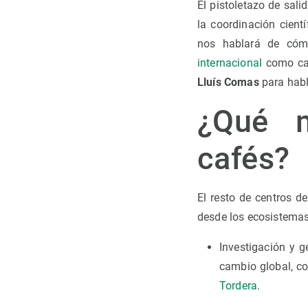
El pistoletazo de sali
la coordinación cient
nos hablará de cómo
internacional
como cata
Lluís Comas
para habl
¿Qué m
cafés?
El resto de centros d
desde los ecosistemas 
Investigación y g
cambio global, c
Tordera
.