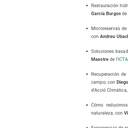
Restauración hidr
García Burgos
de
Microreservas de
con
Andreu Ubac
Soluciones basada
Maestre
de l'
ICTA
Recuperación de h
campo; con
Diego
d'Acció Climàtica
Cómo reducimos 
naturaleza, con
V
Experiencias de r