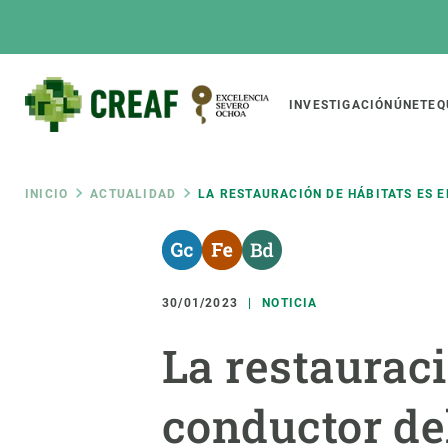
Pasar
al
contenido
principal
Main
INVESTIGACIÓN
ÚNETE
Q
CREAF
naviga
Ruta
INICIO
ACTUALIDAD
LA RESTAURACIÓN DE HÁBITATS ES 
Featured
de
INTRANET
Responsive
SOBRE NOSOTROS
INVEST
responsive
30/01/2023
NOTICIA
navegación
El Centro
Director
La restauraci
menu
Organización institucional
Biodiver
Transparencia
Cambio 
conductor de
Nuestra gente
Funcion