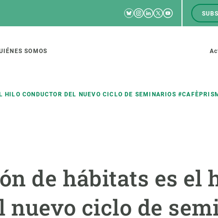
Bluesky
Instagram
Linkedin
Twitter
Youtube
SUBS
RRSS
M
to
UIÉNES SOMOS
Ac
tion
EL HILO CONDUCTOR DEL NUEVO CICLO DE SEMINARIOS #CAFÈPRIS
IGACIÓN
CIENCIA EN ACCIÓN
ÚNETE A 
io de investigación
Impacto
Bolsa de t
ón de hábitats es el 
sidad
Soluciones
Estrategi
global
Innovación
Oportunid
l nuevo ciclo de sem
amento de ecosistemas
Política y gestión
Pide tu 