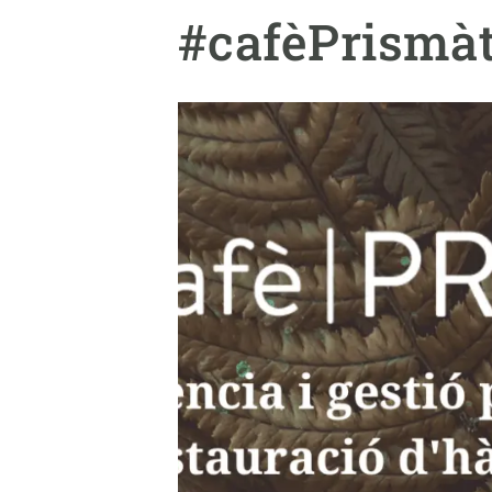
Marca y logotipos
Observac
#cafèPrismàt
Instalaciones
Temas t
Equidad, Diversidad e Inclusión (EDI)
Publica
Oficina de prensa
Synthesi
Ciencia abierta y gestión del conocimiento
Documentación
NOTICIAS Y AGENDA
Agenda
Eventos anteriores
Actualidad
Noticias
Biodiversidad
Cambio global
Funcionamiento de los ecosistemas