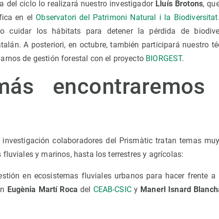
da del ciclo lo realizará nuestro investigador
Lluís Brotons
, qu
ífica en el
Observatori del Patrimoni Natural i la Biodiversitat
 cuidar los hábitats para detener la pérdida de biodiver
lán. A posteriori, en octubre, también participará nuestro té
arnos de gestión forestal con el proyecto
BIORGEST
.
ás encontraremos
e investigación colaboradores del Prismàtic tratan temas muy
fluviales y marinos, hasta los terrestres y agrícolas:
estión en ecosistemas fluviales urbanos para hacer frente a l
on
Eugènia Martí Roca
del
CEAB-CSIC
y
Manerl Isnard Blanch