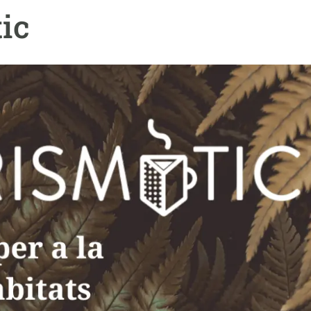
ión de la Tierra
Servicios técnicos
Pide tu 
ic
ransversales
Programa
ciones
Visitante
s Actions
Un lugar d
Desarroll
Seminario
Te ofrec