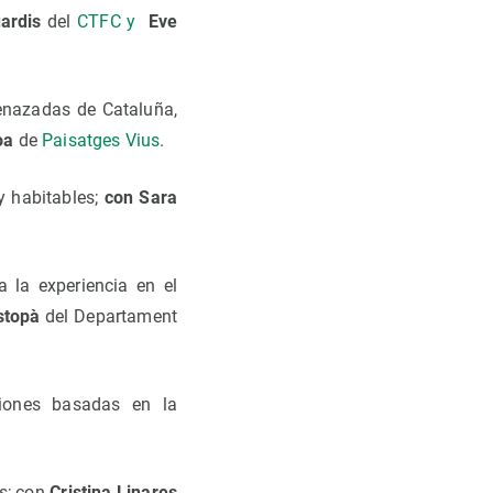
ardis
del
CTFC y
Eve
enazadas de Cataluña,
oa
de
Paisatges Vius
.
y habitables;
con Sara
a la experiencia en el
stopà
del Departament
iones basadas en la
es; con
Cristina Linares