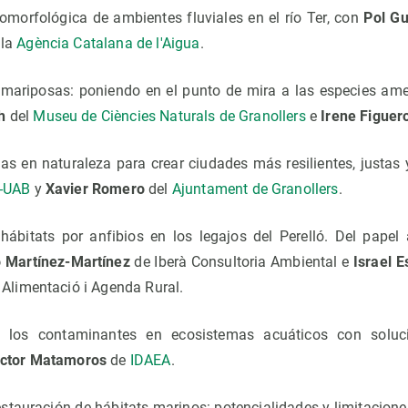
omorfológica de ambientes fluviales en el río Ter, con
Pol Gu
 la
Agència Catalana de l'Aigua
.
 mariposas: poniendo en el punto de mira a las especies am
h
del
Museu de Ciències Naturals de Granollers
e
Irene Figuer
s en naturaleza para crear ciudades más resilientes, justas 
-UAB
y
Xavier Romero
del
Ajuntament de Granollers
.
ábitats por anfibios en los legajos del Perelló. Del papel 
 Martínez-Martínez
de Iberà Consultoria Ambiental e
Israel E
, Alimentació i Agenda Rural.
los contaminantes en ecosistemas acuáticos con soluc
ictor Matamoros
de
IDAEA
.
estauración de hábitats marinos: potencialidades y limitacion