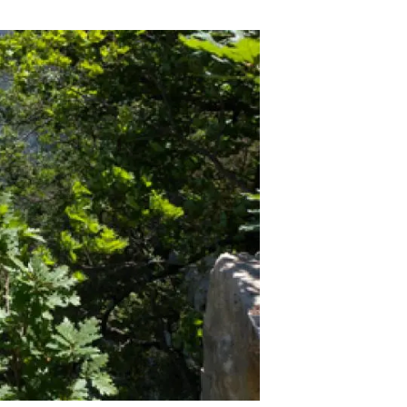
beca ERC
 de másteres y doctorado
 o sabático
onde crecer
o de carrera
s y actividades internas
emos formación