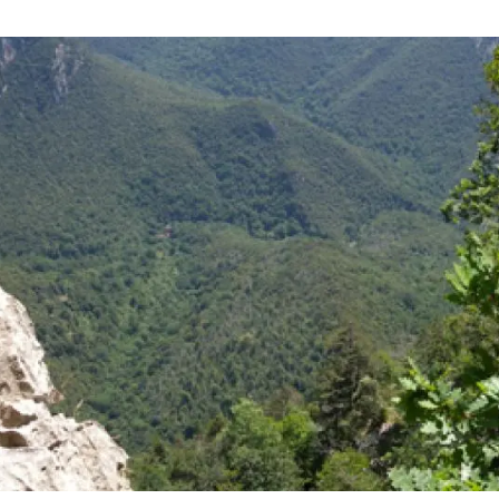
ión de la Tierra
Servicios técnicos
Pide tu 
ransversales
Programa
ciones
Visitante
s Actions
Un lugar d
Desarroll
Seminario
Te ofrec