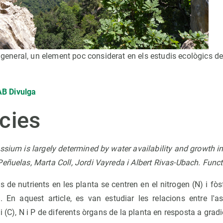
n general, un element poc considerat en els estudis ecològics d
B Divulga
cies
ssium is largely determined by water availability and growth in
eñuelas, Marta Coll, Jordi Vayreda i Albert Rivas-Ubach. Func
s de nutrients en les planta se centren en el nitrogen (N) i fòs
). En aquest article, es van estudiar les relacions entre l'a
i (C), N i P de diferents òrgans de la planta en resposta a grad