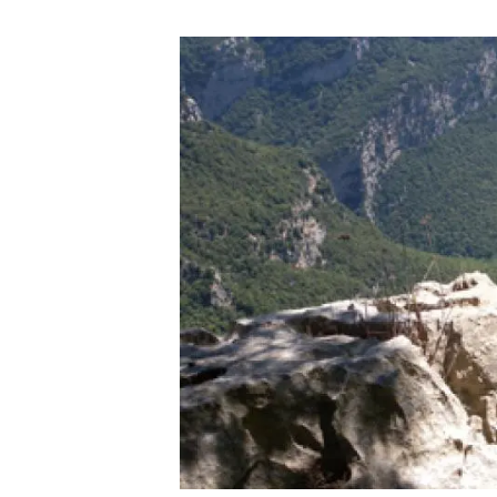
Marca y logotipos
Observac
Instalaciones
Temas t
Equidad, Diversidad e Inclusión (EDI)
Publica
Oficina de prensa
Synthesi
Ciencia abierta y gestión del conocimiento
Documentación
NOTICIAS Y AGENDA
Agenda
Eventos anteriores
Actualidad
Noticias
Biodiversidad
Cambio global
Funcionamiento de los ecosistemas