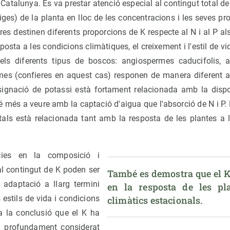
 Catalunya. Es va prestar atenció especial al contingut total de
tiges) de la planta en lloc de les concentracions i les seves pr
es destinen diferents proporcions de K respecte al N i al P als
posta a les condicions climàtiques, el creixement i l'estil de vi
ls diferents tipus de boscos: angiospermes caducifolis, 
s (confieres en aquest cas) responen de manera diferent al
ignació de potassi està fortament relacionada amb la dispon
té més a veure amb la captació d'aigua que l'absorció de N i P.
tals està relacionada tant amb la resposta de les plantes a
cies en la composició i
 al contingut de K poden ser
També es demostra que el K 
adaptació a llarg termini
en la resposta de les pla
 estils de vida i condicions
climàtics estacionals.
a la conclusió que el K ha
i profundament considerat