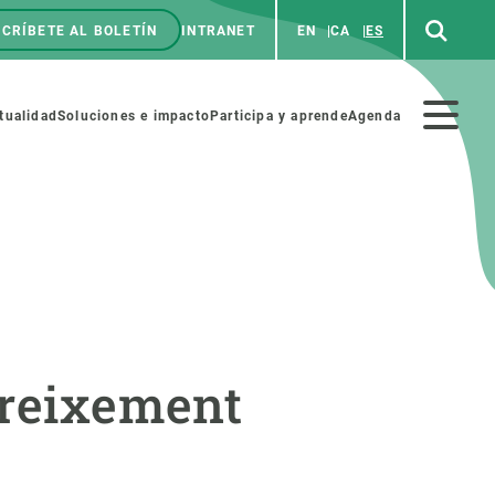
CRÍBETE AL BOLETÍN
INTRANET
EN
CA
ES
enú
p
Menú
tualidad
Soluciones e impacto
Participa y aprende
Agenda
secundario
NOSOTROS
PARTICIPA
rabajo
Cienca y arte
creixement
a de Recursos Humanos
Haz ciencia con nosotros
ades académicas
Materiales educativos
MSCA-PF
COLABORA