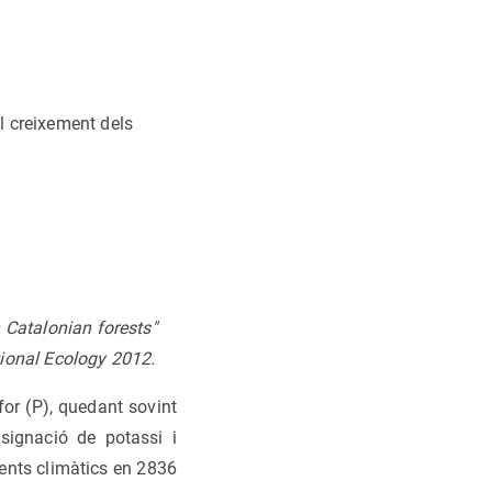
el creixement dels
 Catalonian forests"
tional Ecology 2012.
for (P), quedant sovint
ssignació de potassi i
ients climàtics en 2836