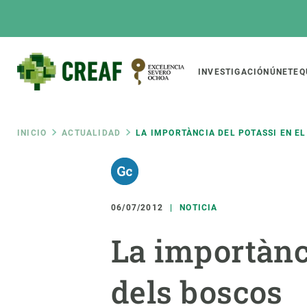
Pasar
al
contenido
principal
Main
INVESTIGACIÓN
ÚNETE
Q
CREAF
naviga
Ruta
INICIO
ACTUALIDAD
LA IMPORTÀNCIA DEL POTASSI EN E
Featured
de
INTRANET
Responsive
SOBRE NOSOTROS
INVEST
responsive
06/07/2012
NOTICIA
navegación
El Centro
Director
La importànc
menu
Organización institucional
Biodiver
Transparencia
Cambio 
dels boscos
Nuestra gente
Funcion