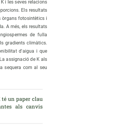
 K i les seves relacions
oporcions. Els resultats
 òrgans fotosintètics i
da. A més, els resultats
angiospermes de fulla
s gradients climàtics.
ibilitat d'aigua i que
 La assignació de K als
 la sequera com al seu
té un paper clau 
ntes als canvis 