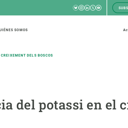
Bluesky
Instagram
Linkedin
Twitter
Youtube
SUBS
RRSS
M
to
UIÉNES SOMOS
Ac
tion
L CREIXEMENT DELS BOSCOS
IGACIÓN
CIENCIA EN ACCIÓN
ÚNETE A 
io de investigación
Impacto
Bolsa de t
ia del potassi en el 
sidad
Soluciones
Estrategi
global
Innovación
Oportunid
amento de ecosistemas
Política y gestión
Pide tu 