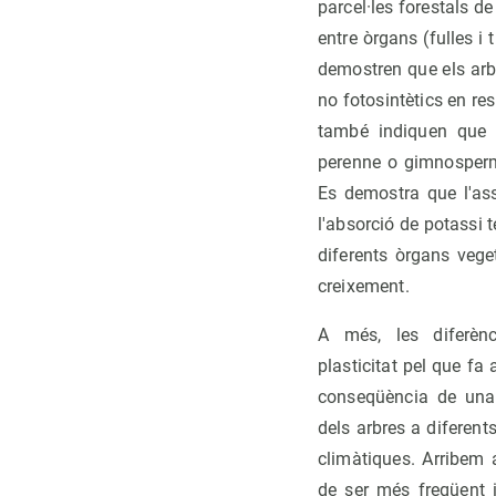
parcel·les forestals de
entre òrgans (fulles i 
demostren que els arbr
no fotosintètics en res
també indiquen que e
perenne o gimnosperme
Es demostra que l'ass
l'absorció de potassi 
diferents òrgans vege
creixement.
A més, les diferèn
plasticitat pel que fa
conseqüència de una 
dels arbres a diferents
climàtiques. Arribem 
de ser més freqüent 