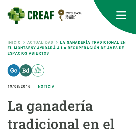
Pasar
al
contenido
principal
CREAF
EN
CA
ES
Bluesky
Instagram
Linkedin
Twitter
Youtube
RRSS
Ruta
INICIO
ACTUALIDAD
LA GANADERÍA TRADICIONAL EN
EL MONTSENY AYUDARÁ A LA RECUPERACIÓN DE AVES DE
ESPACIOS ABIERTOS
Featured
INTRANET
de
responsive
navegación
19/08/2016
NOTICIA
Responsive
SOBRE NOSOTROS
La ganadería
menu
INVESTIGACIÓN
tradicional en el
CIENCIA EN ACCIÓN
ÚNETE A NOSOTROS