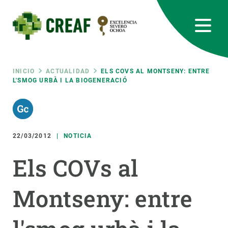
Pasar
al
contenido
principal
CREAF
EN
CA
ES
Bluesky
Instagram
Linkedin
Twitter
Youtube
RRSS
Ruta
INICIO
ACTUALIDAD
ELS COVS AL MONTSENY: ENTRE
L'SMOG URBÀ I LA BIOGENERACIÓ
Featured
INTRANET
de
responsive
navegación
22/03/2012
NOTICIA
Responsive
SOBRE NOSOTROS
Els COVs al
menu
INVESTIGACIÓN
Montseny: entre
CIENCIA EN ACCIÓN
ÚNETE A NOSOTROS