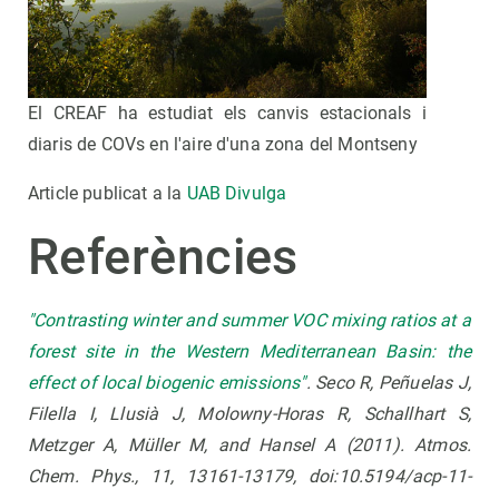
El CREAF ha estudiat els canvis estacionals i
diaris de COVs en l'aire d'una zona del Montseny
Article publicat a la
UAB Divulga
Referències
"Contrasting winter and summer VOC mixing ratios at a
forest site in the Western Mediterranean Basin: the
effect of local biogenic emissions"
. Seco R, Peñuelas J,
Filella I, Llusià J, Molowny-Horas R, Schallhart S,
Metzger A, Müller M, and Hansel A (2011). Atmos.
Chem. Phys., 11, 13161-13179, doi:10.5194/acp-11-