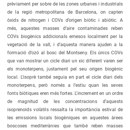
prèviament per sobre de les zones urbanes i industrials
de la regió metropolitana de Barcelona, on capten
òxids de nitrogen i COVs d’origen biòtic i abiòtic. A
més, aquestes masses d’aire contaminades reben
COVs biogènics addicionals emesos localment per la
vegetació de la vall, i d’aquesta manera ajuden a la
formació d’ozó al bosc del Montseny. Els únics COVs
que van mostrar un cicle diari un xic diferent varen ser
els monoterpens, justament pel seu origen biogènic
local. L’isoprè també seguia en part el cicle diari dels
monoterpens, però només a l’estiu quan les seves
fonts biòtiques eren més fortes. L’increment en un ordre
de magnitud de les concentracions d’aquests
isoprenoids volàtils ressalta la importància estival de
les emissions locals biogèniques en aquestes àrees
boscoses mediterrànies que també reben masses