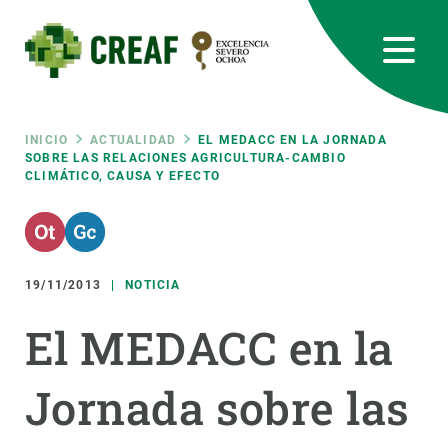
Pasar
al
contenido
principal
CREAF
EN
CA
ES
Bluesky
Instagram
Linkedin
Twitter
Youtube
RRSS
Ruta
INICIO
ACTUALIDAD
EL MEDACC EN LA JORNADA
SOBRE LAS RELACIONES AGRICULTURA-CAMBIO
CLIMÁTICO, CAUSA Y EFECTO
Featured
INTRANET
de
responsive
navegación
19/11/2013
NOTICIA
Responsive
SOBRE NOSOTROS
El MEDACC en la
menu
INVESTIGACIÓN
Jornada sobre las
CIENCIA EN ACCIÓN
ÚNETE A NOSOTROS