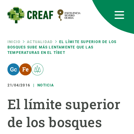
Pasar
al
contenido
principal
CREAF
EN
CA
ES
Bluesky
Instagram
Linkedin
Twitter
Youtube
RRSS
Ruta
INICIO
ACTUALIDAD
EL LÍMITE SUPERIOR DE LOS
BOSQUES SUBE MÁS LENTAMENTE QUE LAS
TEMPERATURAS EN EL TÍBET
Featured
INTRANET
de
responsive
navegación
21/04/2016
NOTICIA
Responsive
SOBRE NOSOTROS
El límite superior
menu
INVESTIGACIÓN
de los bosques
CIENCIA EN ACCIÓN
ÚNETE A NOSOTROS