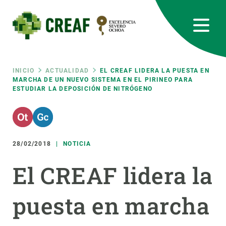
Pasar
al
contenido
principal
CREAF
EN
CA
ES
Bluesky
Instagram
Linkedin
Twitter
Youtube
RRSS
Ruta
INICIO
ACTUALIDAD
EL CREAF LIDERA LA PUESTA EN
MARCHA DE UN NUEVO SISTEMA EN EL PIRINEO PARA
ESTUDIAR LA DEPOSICIÓN DE NITRÓGENO
Featured
INTRANET
de
responsive
navegación
28/02/2018
NOTICIA
Responsive
SOBRE NOSOTROS
El CREAF lidera la
menu
INVESTIGACIÓN
puesta en marcha
CIENCIA EN ACCIÓN
ÚNETE A NOSOTROS