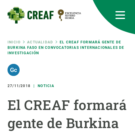
Pasar
al
contenido
principal
CREAF
EN
CA
ES
Bluesky
Instagram
Linkedin
Twitter
Youtube
RRSS
Ruta
INICIO
ACTUALIDAD
EL CREAF FORMARÁ GENTE DE
BURKINA FASO EN CONVOCATORIAS INTERNACIONALES DE
INVESTIGACIÓN
Featured
INTRANET
de
responsive
navegación
27/11/2018
NOTICIA
Responsive
SOBRE NOSOTROS
El CREAF formará
menu
INVESTIGACIÓN
gente de Burkina
CIENCIA EN ACCIÓN
ÚNETE A NOSOTROS