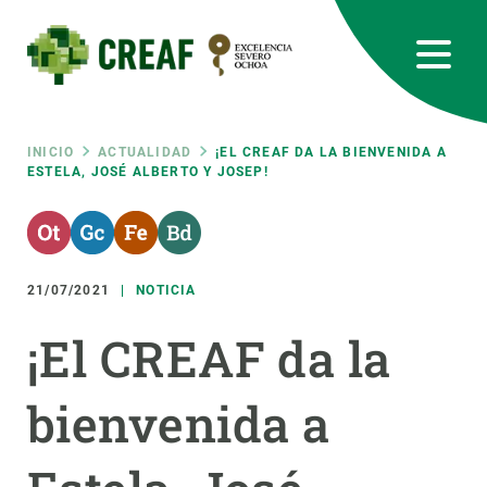
Pasar
al
contenido
principal
CREAF
EN
CA
ES
Bluesky
Instagram
Linkedin
Twitter
Youtube
RRSS
Ruta
INICIO
ACTUALIDAD
¡EL CREAF DA LA BIENVENIDA A
ESTELA, JOSÉ ALBERTO Y JOSEP!
Featured
INTRANET
de
responsive
navegación
21/07/2021
NOTICIA
Responsive
SOBRE NOSOTROS
¡El CREAF da la
menu
INVESTIGACIÓN
bienvenida a
CIENCIA EN ACCIÓN
ÚNETE A NOSOTROS