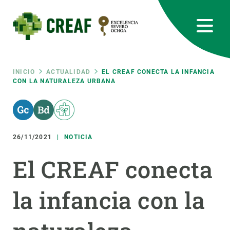
Pasar
al
contenido
principal
CREAF
EN
CA
ES
Bluesky
Instagram
Linkedin
Twitter
Youtube
RRSS
Ruta
INICIO
ACTUALIDAD
EL CREAF CONECTA LA INFANCIA
CON LA NATURALEZA URBANA
Featured
INTRANET
de
responsive
navegación
26/11/2021
NOTICIA
Responsive
SOBRE NOSOTROS
El CREAF conecta
menu
INVESTIGACIÓN
la infancia con la
CIENCIA EN ACCIÓN
ÚNETE A NOSOTROS