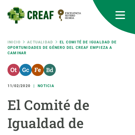
Pasar
al
contenido
principal
CREAF
EN
CA
ES
Bluesky
Instagram
Linkedin
Twitter
Youtube
RRSS
Ruta
INICIO
ACTUALIDAD
EL COMITÉ DE IGUALDAD DE
OPORTUNIDADES DE GÉNERO DEL CREAF EMPIEZA A
CAMINAR
Featured
INTRANET
de
responsive
navegación
11/02/2020
NOTICIA
Responsive
SOBRE NOSOTROS
El Comité de
menu
INVESTIGACIÓN
Igualdad de
CIENCIA EN ACCIÓN
ÚNETE A NOSOTROS