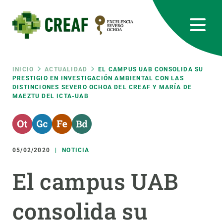
Pasar
al
contenido
principal
CREAF
EN
CA
ES
Bluesky
Instagram
Linkedin
Twitter
Youtube
RRSS
Ruta
INICIO
ACTUALIDAD
EL CAMPUS UAB CONSOLIDA SU
PRESTIGIO EN INVESTIGACIÓN AMBIENTAL CON LAS
DISTINCIONES SEVERO OCHOA DEL CREAF Y MARÍA DE
Featured
INTRANET
MAEZTU DEL ICTA-UAB
de
responsive
navegación
Responsive
05/02/2020
NOTICIA
SOBRE NOSOTROS
El campus UAB
menu
INVESTIGACIÓN
CIENCIA EN ACCIÓN
consolida su
ÚNETE A NOSOTROS