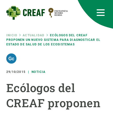
Pasar
al
contenido
principal
CREAF
EN
CA
ES
Bluesky
Instagram
Linkedin
Twitter
Youtube
RRSS
Ruta
INICIO
ACTUALIDAD
ECÓLOGOS DEL CREAF
PROPONEN UN NUEVO SISTEMA PARA DIAGNOSTICAR EL
ESTADO DE SALUD DE LOS ECOSISTEMAS
Featured
INTRANET
de
responsive
navegación
29/10/2015
NOTICIA
Responsive
SOBRE NOSOTROS
Ecólogos del
menu
INVESTIGACIÓN
CREAF proponen
CIENCIA EN ACCIÓN
ÚNETE A NOSOTROS