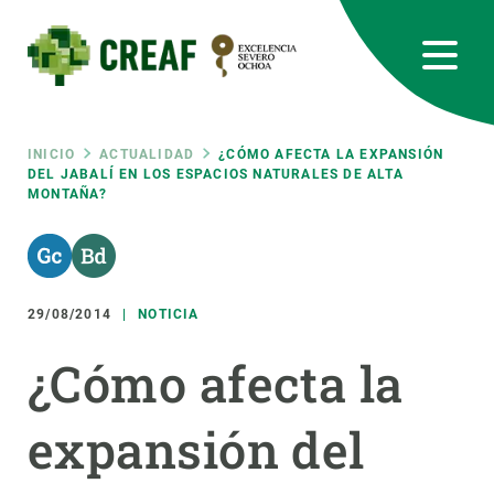
Pasar
al
contenido
principal
CREAF
EN
CA
ES
Bluesky
Instagram
Linkedin
Twitter
Youtube
RRSS
Ruta
INICIO
ACTUALIDAD
¿CÓMO AFECTA LA EXPANSIÓN
DEL JABALÍ EN LOS ESPACIOS NATURALES DE ALTA
MONTAÑA?
Featured
INTRANET
de
responsive
navegación
29/08/2014
NOTICIA
Responsive
SOBRE NOSOTROS
¿Cómo afecta la
menu
INVESTIGACIÓN
expansión del
CIENCIA EN ACCIÓN
ÚNETE A NOSOTROS