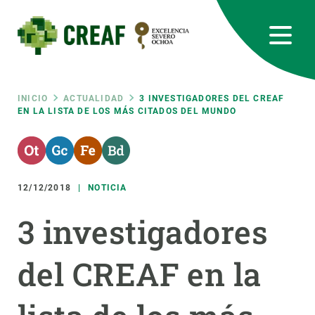
Pasar
al
contenido
principal
CREAF
EN
CA
ES
Bluesky
Instagram
Linkedin
Twitter
Youtube
RRSS
Ruta
INICIO
ACTUALIDAD
3 INVESTIGADORES DEL CREAF
EN LA LISTA DE LOS MÁS CITADOS DEL MUNDO
Featured
INTRANET
de
responsive
navegación
12/12/2018
NOTICIA
Responsive
SOBRE NOSOTROS
3 investigadores
menu
INVESTIGACIÓN
del CREAF en la
CIENCIA EN ACCIÓN
ÚNETE A NOSOTROS