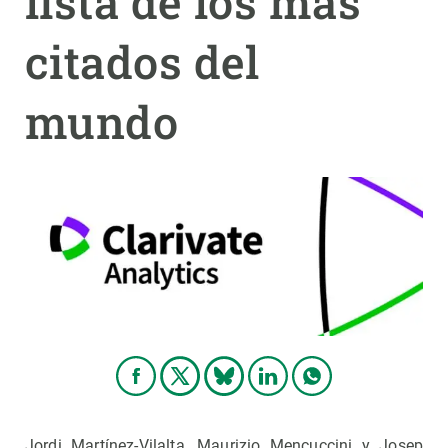
lista de los más
citados del
PARTICIPA
NOTICIAS Y AGENDA
mundo
Jordi Martínez-Vilalta, Maurizio Mencuccini y Josep