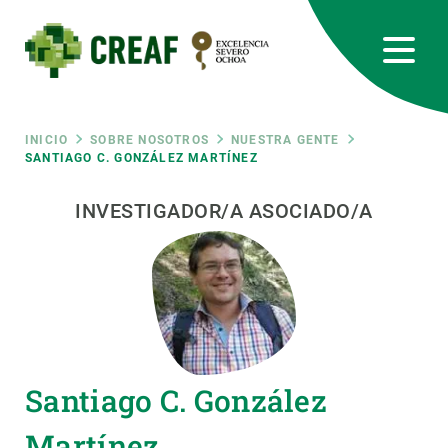
Pasar
al
contenido
principal
CREAF
EN
CA
ES
Bluesky
Instagram
Linkedin
Twitter
Youtube
RRSS
Ruta
INICIO
SOBRE NOSOTROS
NUESTRA GENTE
SANTIAGO C. GONZÁLEZ MARTÍNEZ
Featured
INTRANET
de
INVESTIGADOR/A ASOCIADO/A
responsive
navegación
Responsive
SOBRE NOSOTROS
menu
INVESTIGACIÓN
Santiago C. González
CIENCIA EN ACCIÓN
Martínez
ÚNETE A NOSOTROS