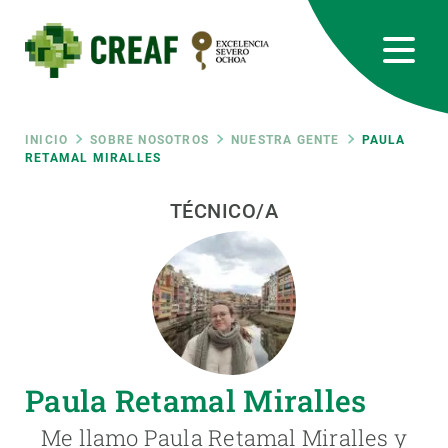
Pasar
al
contenido
principal
CREAF
EN
CA
ES
Bluesky
Instagram
Linkedin
Twitter
Youtube
RRSS
Ruta
INICIO
SOBRE NOSOTROS
NUESTRA GENTE
PAULA
RETAMAL MIRALLES
Featured
INTRANET
de
TÉCNICO/A
responsive
navegación
Responsive
SOBRE NOSOTROS
menu
INVESTIGACIÓN
Paula Retamal Miralles
CIENCIA EN ACCIÓN
Me llamo Paula Retamal Miralles y
ÚNETE A NOSOTROS