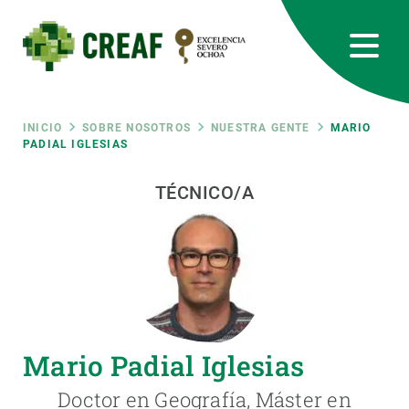
Pasar
al
contenido
principal
CREAF
EN
CA
ES
Bluesky
Instagram
Linkedin
Twitter
Youtube
RRSS
Ruta
INICIO
SOBRE NOSOTROS
NUESTRA GENTE
MARIO
PADIAL IGLESIAS
Featured
INTRANET
de
TÉCNICO/A
responsive
navegación
Responsive
SOBRE NOSOTROS
menu
INVESTIGACIÓN
Mario Padial Iglesias
CIENCIA EN ACCIÓN
Doctor en Geografía, Máster en
ÚNETE A NOSOTROS