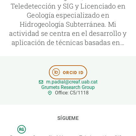
Teledetección y SIG y Licenciado en
Geología especializado en
PARTICIPA
Hidrogeología Subterránea. Mi
NOTICIAS Y AGENDA
actividad se centra en el desarrollo y
aplicación de técnicas basadas en…
ORCID ID
m.padial@creaf.uab.cat
Grumets Research Group
Office: C5/1118
SÍGUEME