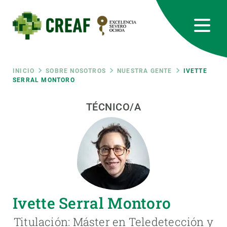
Pasar
al
contenido
principal
CREAF
EN
CA
ES
Bluesky
Instagram
Linkedin
Twitter
Youtube
RRSS
Ruta
INICIO
SOBRE NOSOTROS
NUESTRA GENTE
IVETTE
SERRAL MONTORO
Featured
INTRANET
de
TÉCNICO/A
responsive
navegación
Responsive
SOBRE NOSOTROS
menu
INVESTIGACIÓN
Ivette Serral Montoro
CIENCIA EN ACCIÓN
Titulación: Máster en Teledetección y
ÚNETE A NOSOTROS