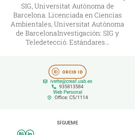
SIG, Universitat Autònoma de
Barcelona. Licenciada en Ciencias
PARTICIPA
Ambientales, Universitat Autònoma
NOTICIAS Y AGENDA
de BarcelonaInvestigación: SIG y
Teledetecció. Estándares…
ORCID ID
ivette@creaf.uab.es
935813584
Web Personal
Office: C5/1114
SÍGUEME