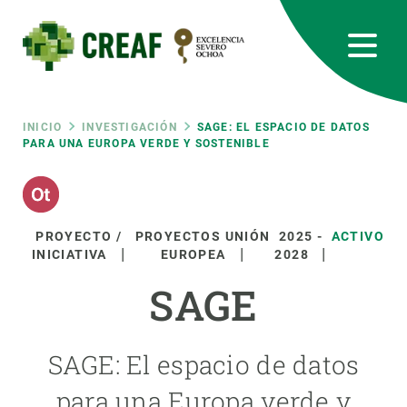
Pasar
al
contenido
principal
CREAF
EN
CA
ES
Bluesky
Instagram
Linkedin
Twitter
Youtube
RRSS
Ruta
INICIO
INVESTIGACIÓN
SAGE: EL ESPACIO DE DATOS
PARA UNA EUROPA VERDE Y SOSTENIBLE
Featured
INTRANET
de
responsive
navegación
PROYECTO /
PROYECTOS UNIÓN
2025
-
ACTIVO
INICIATIVA
EUROPEA
2028
Responsive
SOBRE NOSOTROS
SAGE
menu
INVESTIGACIÓN
SAGE: El espacio de datos
CIENCIA EN ACCIÓN
para una Europa verde y
ÚNETE A NOSOTROS