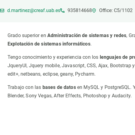
Marca y logotipos
Observac
d.martinez@creaf.uab.es
935814668
Office: C5/1102
Instalaciones
Temas t
Equidad, Diversidad e Inclusión (EDI)
Publica
Oficina de prensa
Synthesi
Grado superior en
Administración de sistemas y redes
, G
Ciencia abierta y gestión del conocimiento
Explotación de sistemas informáticos
.
Documentación
Tengo conocimiento y experiencia con los
lenguajes de p
NOTICIAS Y AGENDA
JqueryUI, Jquery mobile, Javascript, CSS, Ajax, Bootstrap
Agenda
edit+, netbeans, eclipse, geany, Pycharm.
Eventos anteriores
Trabajo con las
bases de datos
en MySQL y PostgreSQL. Y
Actualidad
Blender, Sony Vegas, After Effects, Photoshop y Audacity.
Noticias
Biodiversidad
Cambio global
Funcionamiento de los ecosistemas