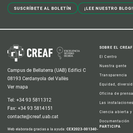
SUSCRÍBETE AL BOLETÍN
¡LEE NUESTRO BLOG
Foot
SOBRE EL CREAF
El Centro
Nuestra gente
Campus de Bellaterra (UAB) Edifici C
Transparencia
08193 Cerdanyola del Vallès
Equidad, diversi
Ver mapa
Oficina de prens
Tel: +34 93 5811312
Las instalacione
Fax: +34 93 5814151
Ciencia abierta y
contacte@creaf.uab.cat
Documentación
PARTICIPA
Web elaborada gracias a la ayuda:
CEX2023-001340-