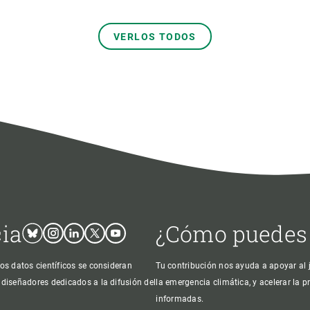
VERLOS TODOS
cia
¿Cómo puedes
Bluesky
Instagram
Linkedin
Twitter
Youtube
os datos científicos se consideran
Tu contribución nos ayuda a apoyar al j
 diseñadores dedicados a la difusión del
la emergencia climática, y acelerar la 
informadas.