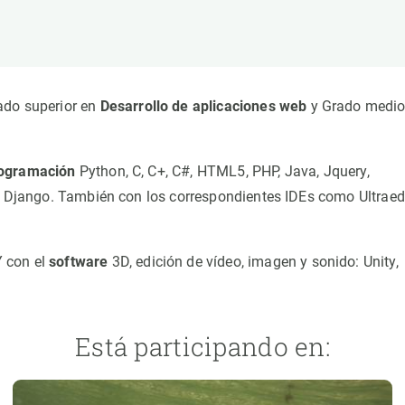
ión de la Tierra
Servicios técnicos
Pide tu 
ransversales
Programa
ciones
Visitante
s Actions
Un lugar d
rado superior en
Desarrollo de aplicaciones web
y Grado medio
Desarroll
Seminario
rogramación
Python, C, C+, C#, HTML5, PHP, Java, Jquery,
Te ofrec
 y Django. También con los correspondientes IDEs como Ultraedi
 con el
software
3D, edición de vídeo, imagen y sonido: Unity,
Está participando en: