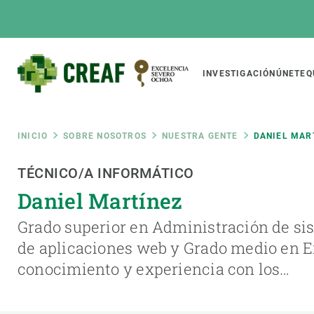
Pasar
al
contenido
principal
Main
INVESTIGACIÓN
ÚNETE
Q
CREAF
naviga
Ruta
INICIO
SOBRE NOSOTROS
NUESTRA GENTE
DANIEL MAR
Featured
TÉCNICO/A INFORMÁTICO
de
INTRANET
Daniel Martínez
Responsive
SOBRE NOSOTROS
INVEST
responsive
navegación
Grado superior en Administración de sis
El Centro
Director
de aplicaciones web y Grado medio en E
menu
Organización institucional
Biodiver
conocimiento y experiencia con los…
Transparencia
Cambio 
Nuestra gente
Funcion