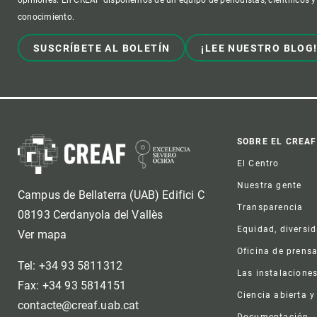
Observación de la Tierra
conocimiento.
SUSCRÍBETE AL BOLETÍN
¡LEE NUESTRO BLOG
Foot
SOBRE EL CREAF
El Centro
Nuestra gente
Campus de Bellaterra (UAB) Edifici C
Transparencia
08193 Cerdanyola del Vallès
Equidad, diversi
Ver mapa
Oficina de prens
Tel: +34 93 5811312
Las instalacione
Fax: +34 93 5814151
Ciencia abierta y
contacte@creaf.uab.cat
Documentación