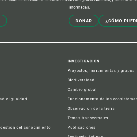
informadas.
!
DONAR
¿CÓMO PUED
er
INVESTIGACIÓN
Proyectos, herramientas y grupos
Biodiversidad
Cambio global
dad e igualdad
Funcionamento de los ecosistema
a
Observación de la tierra
s
Temas transversales
 gestión del conocimiento
Publicaciones
Synthesis Actions