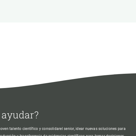
beca ERC
 de másteres y doctorado
 o sabático
onde crecer
o de carrera
s y actividades internas
emos formación
 ayudar?
oven talento científico y consolidarel senior, idear nuevas soluciones para
producción y transferencia de evidencias científicas para tomar decisiones