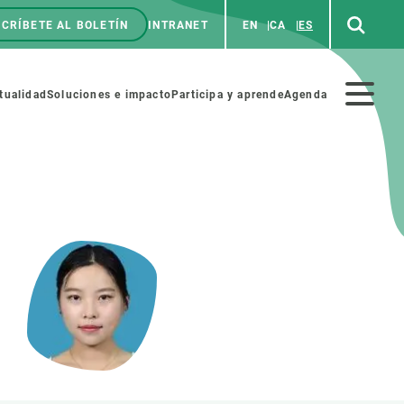
CRÍBETE AL BOLETÍN
INTRANET
EN
CA
ES
enú
p
Menú
tualidad
Soluciones e impacto
Participa y aprende
Agenda
secundario
NOSOTROS
PARTICIPA
rabajo
Cienca y arte
a de Recursos Humanos
Haz ciencia con nosotros
ades académicas
Materiales educativos
MSCA-PF
COLABORA