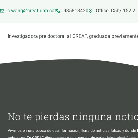
Marca y logotipos
Observac
c.wang@creaf.uab.cat
935813420
Office: C5b/-152-2
Instalaciones
Temas t
Equidad, Diversidad e Inclusión (EDI)
Publica
Oficina de prensa
Synthesi
Investigadora pre doctoral al CREAF, graduada previamente 
Ciencia abierta y gestión del conocimiento
Documentación
NOTICIAS Y AGENDA
Agenda
Eventos anteriores
Actualidad
Noticias
No te pierdas ninguna noti
Biodiversidad
Cambio global
Vivimos en una época de desinformación, llena de noticias falsas y donde l
Funcionamiento de los ecosistemas
opiniones. En CREAF disponemos de un equipo de periodistas, científicos y