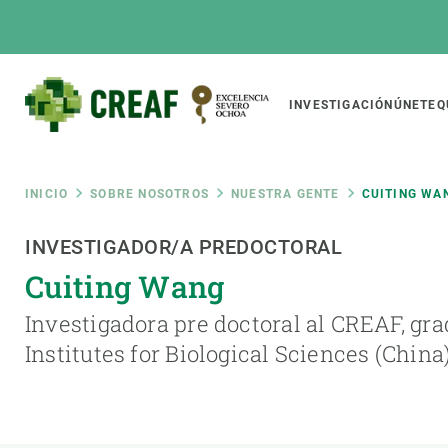
Pasar
al
contenido
principal
Main
INVESTIGACIÓN
ÚNETE
Q
CREAF
naviga
Ruta
INICIO
SOBRE NOSOTROS
NUESTRA GENTE
CUITING WA
Featured
INVESTIGADOR/A PREDOCTORAL
de
INTRANET
Cuiting Wang
Responsive
SOBRE NOSOTROS
INVEST
responsive
navegación
Investigadora pre doctoral al CREAF, g
El Centro
Director
Institutes for Biological Sciences (China)
menu
Organización institucional
Biodiver
Transparencia
Cambio 
Nuestra gente
Funcion